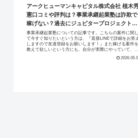
アークヒューマンキャピタル株式会社 植木
憲口コミや評判は？事業承継起業塾は詐欺で
稼げない？過去にジュピタープロジェクトの
影！？徹底調査！
事業承継起業塾についての記事です。こちらの案件に関
て今すぐ知りたいという方は、『直接LINEで詳細をお答
しますので友達登録をお願いします！』また稼げる案件
教えて欲しいという方にも、自分が実際にやっていて、
げている案件を無料でお知らせ...
2026.05.