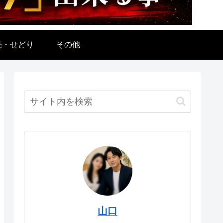
売・せどり
その他
山口