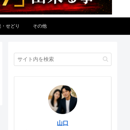
売・せどり
その他
山口