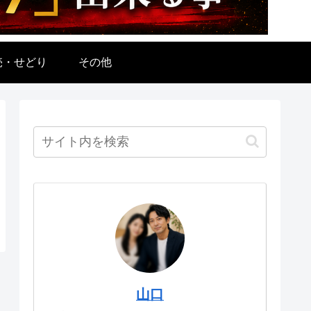
売・せどり
その他
山口