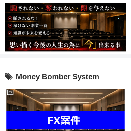
Money Bomber System
FX