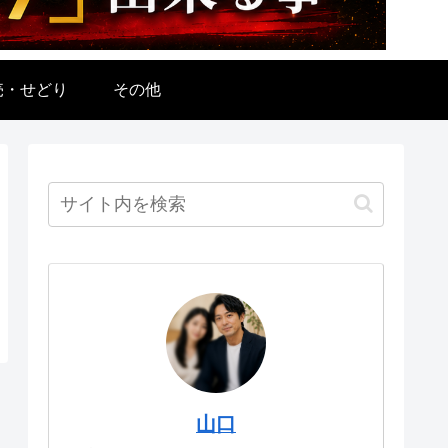
売・せどり
その他
山口