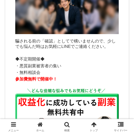
騙される前の「確認」としてで構いませんので、少し
でも悩んだ時はお気軽にLINEでご連絡ください。
◆不定期開催◆
・悪質副業被害者の集い
・無料相談会
参加費無料で開催中！
メニュー
ホーム
検索
トップ
サイドバー