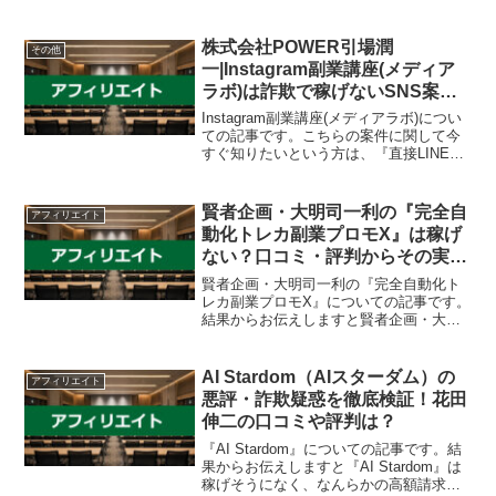
詳細をお答えしますので友達登録をお願
いします！』また稼げる案件を教えて欲
しいという方にも、自分が実際にやって
株式会社POWER引場潤
その他
いて、稼げている案...
一|Instagram副業講座(メディア
ラボ)は詐欺で稼げないSNS案
件？口コミや評判を徹底調査しま
Instagram副業講座(メディアラボ)につい
した！
ての記事です。こちらの案件に関して今
すぐ知りたいという方は、『直接LINEで
詳細をお答えしますので友達登録をお願
いします！』また稼げる案件を教えて欲
しいという方にも、自分が実際にやって
賢者企画・大明司一利の『完全自
アフィリエイト
いて、稼...
動化トレカ副業プロモX』は稼げ
ない？口コミ・評判からその実態
を解説します！
賢者企画・大明司一利の『完全自動化ト
レカ副業プロモX』についての記事です。
結果からお伝えしますと賢者企画・大明
司一利の『完全自動化トレカ副業プロモ
X』は稼げそうになく、なんらかの請求を
受ける可能性があるという結果になりま
AI Stardom（AIスターダム）の
アフィリエイト
した。この案件は、イ...
悪評・詐欺疑惑を徹底検証！花田
伸二の口コミや評判は？
『AI Stardom』についての記事です。結
果からお伝えしますと『AI Stardom』は
稼げそうになく、なんらかの高額請求を