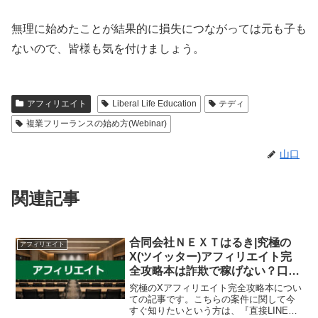
無理に始めたことが結果的に損失につながっては元も子も
ないので、皆様も気を付けましょう。
アフィリエイト
Liberal Life Education
テディ
複業フリーランスの始め方(Webinar)
山口
関連記事
合同会社ＮＥＸＴはるき|究極の
アフィリエイト
X(ツイッター)アフィリエイト完
全攻略本は詐欺で稼げない？口コ
ミや評判を徹底調査しました！
究極のXアフィリエイト完全攻略本につい
ての記事です。こちらの案件に関して今
すぐ知りたいという方は、『直接LINEで