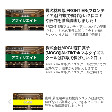
受ける可能性があるという結果になりま
した。「AI Stardomは本当に稼げる副業
なのか？」「主催者の花田伸二は...
蝶名林辰哉|FRONTIER(フロンテ
アフィリエイト
ィア)は詐欺で稼げない？口コミ
や評判を徹底調査しました！
FRONTIER(フロンティア)についての記事
です。こちらの案件に関して今すぐ知り
たいという方は、『直接LINEで詳細をお
答えしますので友達登録をお願いしま
す！』また稼げる案件を教えて欲しいと
いう方は、自分が実際にやっていて、稼
株式会社MOGU森口真子
アフィリエイト
げている案件...
(MOCO)|AI×TikTokマネタイズス
クールは詐欺で稼げない？口コミ
や評判を徹底調査しました！
AI×TikTokマネタイズスクールについての
記事です。結果からお伝えしますと
AI×TikTokマネタイズスクールは稼げそう
になく、なんらかの高額請求を受ける可
能性も否定できないという結果になりま
した。こちらの案件に関して今すぐ知り
たいとい...
山崎|最先端AI自動投資システムは詐欺で
稼げない？副業としてできる？口コミや
評判を徹底調査しました！