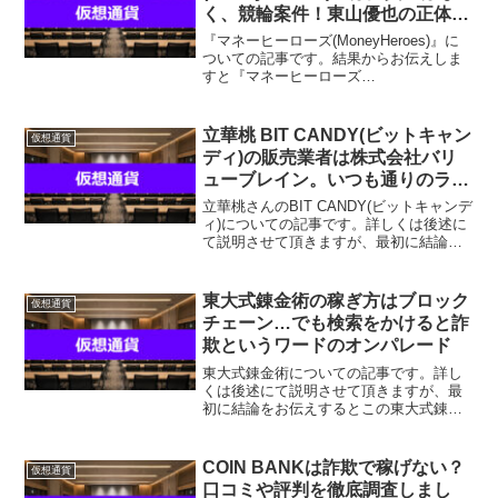
く、競輪案件！東山優也の正体
は？口コミ評判からわかる実態を
『マネーヒーローズ(MoneyHeroes)』に
徹底的に解説！
ついての記事です。結果からお伝えしま
すと『マネーヒーローズ
(MoneyHeroes)』は稼げそうになく、な
んらかの請求を受ける可能性があるとい
う結果になりました。『マネーヒーロー
立華桃 BIT CANDY(ビットキャン
仮想通貨
ズ(Money...
ディ)の販売業者は株式会社バリ
ューブレイン。いつも通りのラン
ディングページ。
立華桃さんのBIT CANDY(ビットキャンデ
ィ)についての記事です。詳しくは後述に
て説明させて頂きますが、最初に結論を
お伝えするとこのBIT CANDY(ビットキャ
ンディ)はオススメできません。じゃあ、
稼げる案件を教えて欲しいという方
東大式錬金術の稼ぎ方はブロック
仮想通貨
は、...
チェーン…でも検索をかけると詐
欺というワードのオンパレード
東大式錬金術についての記事です。詳し
くは後述にて説明させて頂きますが、最
初に結論をお伝えするとこの東大式錬金
術はオススメできません。じゃあ、稼げ
る案件を教えて欲しいという方は、自分
が実際にやっていて、稼げている案件を
COIN BANKは詐欺で稼げない？
仮想通貨
無料でプレゼントしますの...
口コミや評判を徹底調査しまし