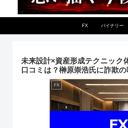
FX
バイナリー
未来設計×資産形成テクニック
口コミは？榊原崇浩氏に詐欺の
FX