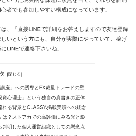
初心者でも参加しやすい構成になっています。
方は、
『直接LINEで詳細をお答えしますので友達登録
欲しいという方にも、自分が実際にやっていて、稼げ
にLINEで連絡下さいね。
次
成講座」への誘導とFX裁量トレードの壁
投資心理士」という独自の肩書きの正体
れる背景とCLASSY.掲載実績への疑念
ミは？ストアカでの高評価にみる光と影
ら判明した個人運営組織としての懸念点