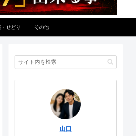
売・せどり
その他
山口