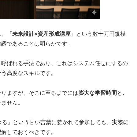
は、
「未来設計×資産形成講座」
という数十万円規模
勧誘であることは明らかです。
と呼ばれる手法であり、これはシステム任せにするの
行う
高度なスキルです。
なりますが、そこに至るまでには
膨大な学習時間と、
せません。
きる」という甘い言葉に惹かれて参加しても、
実際に
理解しておくべきです。