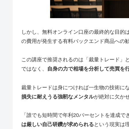
しかし、無料オンライン口座の最終的な目的
の費用が発生する有料バックエンド商品への
この講座で推奨されるのは「裁量トレード」
ではなく、
自身の力で相場を分析して売買を
裁量トレードは身につければ一生物の技術に
損失に耐えうる強靭なメンタル
が絶対に欠か
「誰でも短時間で年利20パーセントを達成で
は厳しい自己研鑽が求められる
という現実は