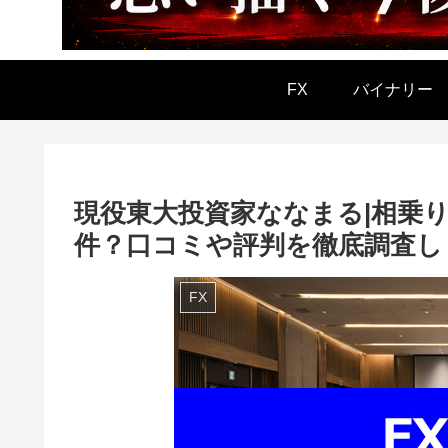
FX
バイナリー
現役東大投資家ななまる|相乗
件？口コミや評判を徹底調査し
FX