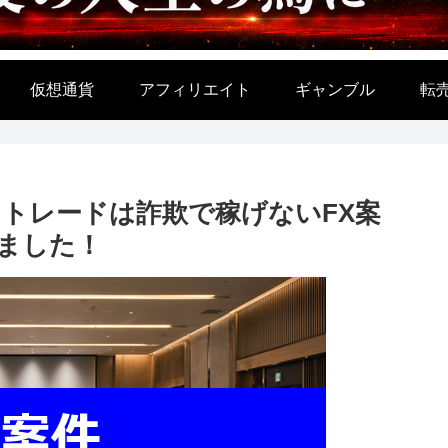
仮想通貨
アフィリエイト
ギャンブル
転
りトレードは詐欺で稼げないFX案
ました！