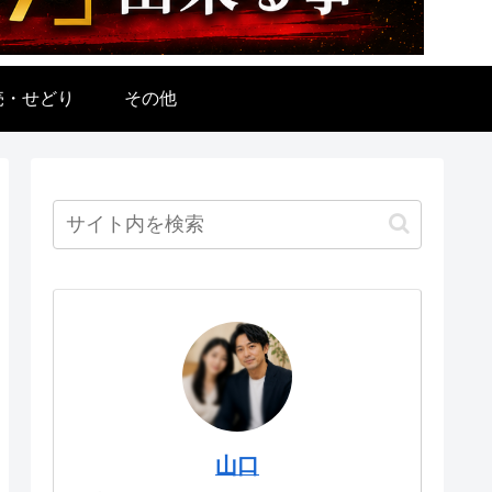
売・せどり
その他
山口