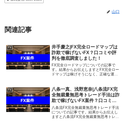
山口
関連記事
井手慶之|FX完全ロードマップは
FX
詐欺で稼げないFX？口コミや評
判を徹底調査しました！
FX完全ロードマップについての記事で
す。結果からお伝えしますとFX完全ロー
ドマップは稼げそうになく、正確な運営
元すら不明でお勧めできないという結果
になりました。こちらの案件に関して今
すぐ知りたいという方は、『直接LINEで
八条一真、浅野恵奈|八条流FX完
FX
詳細をお答えします...
全無裁量無思考トレード手法は詐
欺で稼げないFX案件？口コミや
評判を徹底調査しました！
八条流FX完全無裁量無思考トレード手法
についての記事です。結果からお伝えし
ますと八条流FX完全無裁量無思考トレー
ド手法は稼げそうになく、なんらかの想
定外な請求を受ける可能性があるという