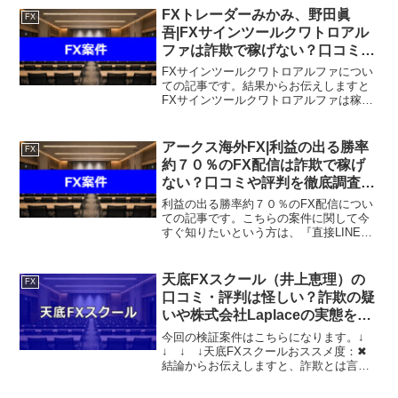
結果になりました。こちらの案件に関し
FXトレーダーみかみ、野田眞
FX
て今すぐ知りたいとい...
吾|FXサインツールクワトロアル
ファは詐欺で稼げない？口コミや
評判を徹底調査しました！
FXサインツールクワトロアルファについ
ての記事です。結果からお伝えしますと
FXサインツールクワトロアルファは稼げ
そうになく、なんらかの詐欺のようなも
のである可能性も否定できないという結
果になりました。こちらの案件に関して
アークス海外FX|利益の出る勝率
FX
今すぐ詳細を知りたい...
約７０％のFX配信は詐欺で稼げ
ない？口コミや評判を徹底調査し
ました！
利益の出る勝率約７０％のFX配信につい
ての記事です。こちらの案件に関して今
すぐ知りたいという方は、『直接LINEで
詳細をお答えしますので友達登録をお願
いします！』また稼げる案件を教えて欲
しいという方にも、自分が実際にやって
天底FXスクール（井上恵理）の
FX
いて、稼げている案...
口コミ・評判は怪しい？詐欺の疑
いや株式会社Laplaceの実態を徹
底検証
今回の検証案件はこちらになります。↓
↓ ↓ ↓天底FXスクールおススメ度：✖
結論からお伝えしますと、詐欺とは言い
ませんが、実績に根拠が乏しく、宣伝文
句の様な収益を得る事はかなり困難であ