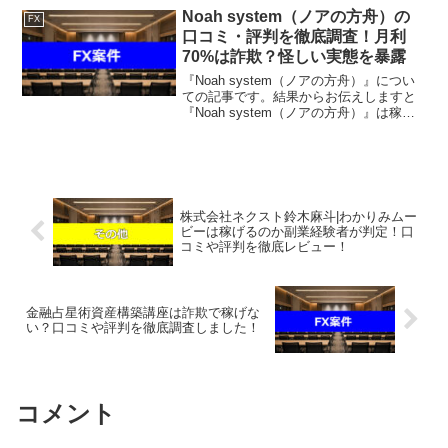
る。その様に判断しております。 執筆：
Noah system（ノアの方舟）の
FX
監修者 山口 大...
口コミ・評判を徹底調査！月利
70%は詐欺？怪しい実態を暴露
『Noah system（ノアの方舟）』につい
ての記事です。結果からお伝えしますと
『Noah system（ノアの方舟）』は稼げ
そうになく、なんらかの高額請求を受け
る可能性があるという結果になりまし
た。「放置で月利70%」「AIが勝手に稼
ぐ...
株式会社ネクスト鈴木麻斗|わかりみムー
ビーは稼げるのか副業経験者が判定！口
コミや評判を徹底レビュー！
金融占星術資産構築講座は詐欺で稼げな
い？口コミや評判を徹底調査しました！
コメント