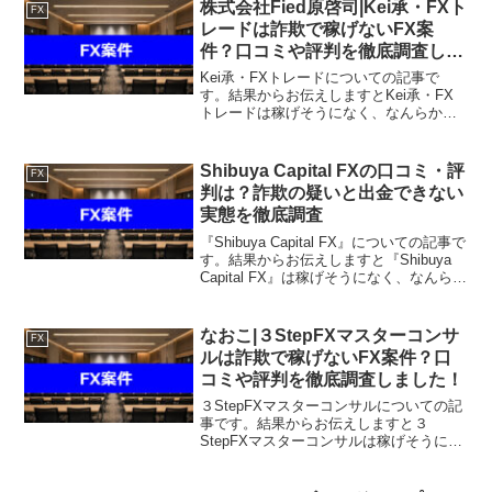
件を教えて欲しいという方は、自分が実
株式会社Fied原啓司|Kei承・FXト
FX
際にやっていて、稼...
レードは詐欺で稼げないFX案
件？口コミや評判を徹底調査しま
した！
Kei承・FXトレードについての記事で
す。結果からお伝えしますとKei承・FX
トレードは稼げそうになく、なんらかの
請求を受ける可能性があるという結果に
なりました。こちらの案件に関して今す
ぐ知りたいという方は、『直接LINEで詳
Shibuya Capital FXの口コミ・評
FX
細をお答えしま...
判は？詐欺の疑いと出金できない
実態を徹底調査
『Shibuya Capital FX』についての記事で
す。結果からお伝えしますと『Shibuya
Capital FX』は稼げそうになく、なんらか
の高額請求を受ける可能性があるという
結果になりました。「Shibuya Capital
FX...
なおこ|３StepFXマスターコンサ
FX
ルは詐欺で稼げないFX案件？口
コミや評判を徹底調査しました！
３StepFXマスターコンサルについての記
事です。結果からお伝えしますと３
StepFXマスターコンサルは稼げそうにな
く、なんらかの請求を受ける可能性があ
るという結果になりました。こちらの案