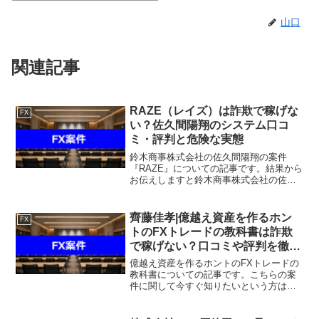
山口
関連記事
RAZE（レイズ）は詐欺で稼げな
FX
い？佐久間陽翔のシステム口コ
ミ・評判と危険な実態
鈴木商事株式会社の佐久間陽翔の案件
『RAZE』についての記事です。結果から
お伝えしますと鈴木商事株式会社の佐久
間陽翔の案件『RAZE』は稼げそうにな
く、なんらかの請求を受ける可能性があ
るという結果になりました。FX自動売買
齊藤佳孝|億越え資産を作るホン
FX
システム「RAZE...
トのFXトレードの教科書は詐欺
で稼げない？口コミや評判を徹底
調査しました！
億越え資産を作るホントのFXトレードの
教科書についての記事です。こちらの案
件に関して今すぐ知りたいという方は、
『直接LINEで詳細をお答えしますので友
達登録をお願いします！』また稼げる案