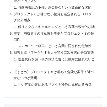
態と法的リスク
特商法表記の不備と返金拒否という致命的な欠陥
プロジェクト８が稼げない投資と断定されるFXロジッ
クの矛盾点
低リスクなスキャルピングという言葉の致命的な嘘
重要！消費者庁の注意喚起事例とプロジェクト８の類
似性
スマホ一つで確実にという言葉に隠された危険性
損害を取り戻そうとする人を狙う二次被害の最新実態
返金代行を謳う偽の救済広告には絶対に触れないこ
と
【まとめ】プロジェクト８は極めて危険な案件！近づ
かないのが賢明
甘い言葉の裏にあるリスクを冷静に見極める勇気