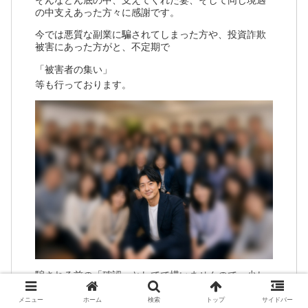
そんなどん底の中、支えてくれた妻、そして同じ境遇
の中支えあった方々に感謝です。
今では悪質な副業に騙されてしまった方や、投資詐欺
被害にあった方がと、不定期で
「被害者の集い」
等も行っております。
騙される前の「確認」としてで構いませんので、少し
でも悩んだ時はお気軽にLINEでご連絡ください。
メニュー
ホーム
検索
トップ
サイドバー