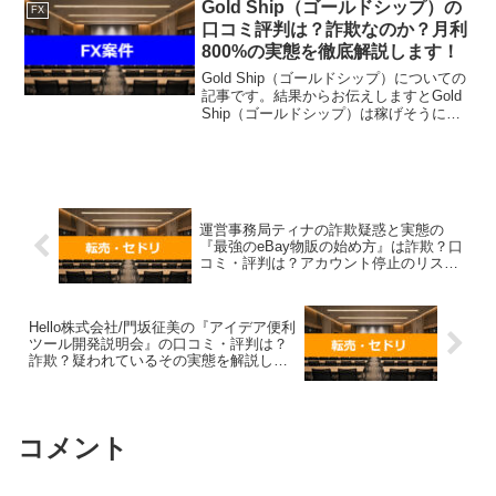
件に関して今すぐ知りたいという方は、
Gold Ship（ゴールドシップ）の
FX
『直接LINEで...
口コミ評判は？詐欺なのか？月利
800%の実態を徹底解説します！
Gold Ship（ゴールドシップ）についての
記事です。結果からお伝えしますとGold
Ship（ゴールドシップ）は稼げそうにな
く、なんらかの請求を受ける可能性があ
るという結果になりました。Gold Ship
は、その名の通り「金（ゴールド）...
運営事務局ティナの詐欺疑惑と実態の
『最強のeBay物販の始め方』は詐欺？口
コミ・評判は？アカウント停止のリスク
について徹底解説！
Hello株式会社/門坂征美の『アイデア便利
ツール開発説明会』の口コミ・評判は？
詐欺？疑われているその実態を解説しま
す！
コメント