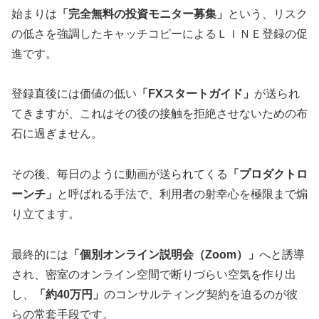
始まりは
「完全無料の投資モニター募集」
という、リスク
の低さを強調したキャッチコピーによるＬＩＮＥ登録の促
進です。
登録直後には価値の低い
「FXスタートガイド」
が送られ
てきますが、これはその後の接触を拒絶させないための布
石に過ぎません。
その後、毎日のように動画が送られてくる
「プロダクトロ
ーンチ」
と呼ばれる手法で、利用者の射幸心を極限まで煽
り立てます。
最終的には
「個別オンライン説明会（Zoom）」
へと誘導
され、密室のオンライン空間で断りづらい空気を作り出
し、
「約40万円」
のコンサルティング契約を迫るのが彼
らの常套手段です。