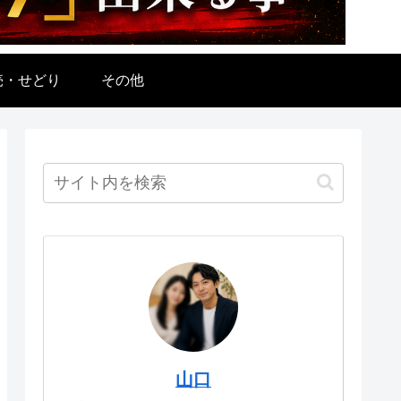
売・せどり
その他
山口