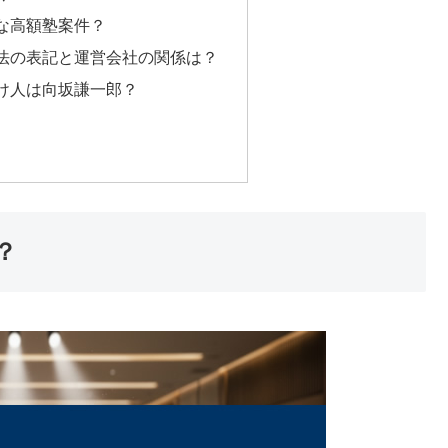
な高額塾案件？
法の表記と運営会社の関係は？
け人は向坂謙一郎？
？