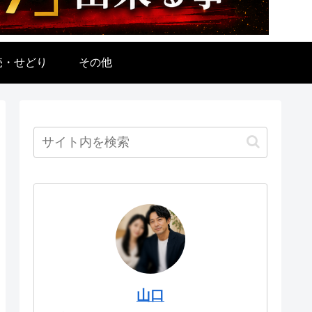
売・せどり
その他
山口