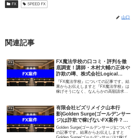
FX
SPEED FX
山口
関連記事
FX魔法学校の口コミ・評判を徹
FX
底調査！講師・木村大輔の正体や
詐欺の噂、株式会社Logical
Forex・クロスリテイリングの実
『FX魔法学校』についての記事です。結
態を暴露
果からお伝えしますと『FX魔法学校』は
稼げそうになく、なんらかの高額請求を
受ける可能性があるという結果になりま
した。こちらの案件に関して今すぐ知り
たいという方は、『直接LINEで詳細をお
有限会社ビズリメイク山本行
FX
答えしますので友...
影|Golden Surge(ゴールデンサー
ジ)は詐欺で稼げないFX案件？口
コミや評判を徹底調査しました！
Golden Surge(ゴールデンサージ)について
の記事です。結果からお伝えしますと
Golden Surge(ゴールデンサージ)は稼げそ