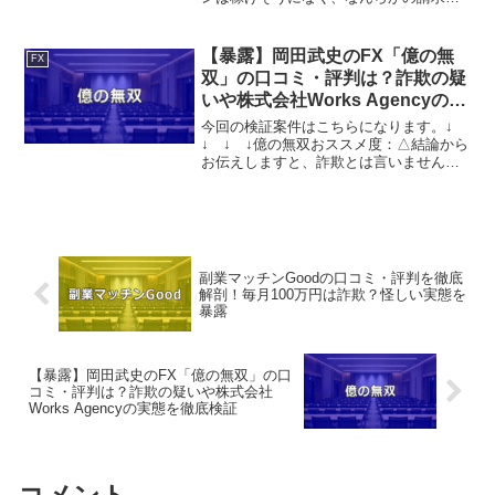
受ける可能性があるという結果になりま
した。こちらの案件に関して今すぐ知り
たいという方は、『直接LINEで詳細をお
【暴露】岡田武史のFX「億の無
FX
答えしますので友達登...
双」の口コミ・評判は？詐欺の疑
いや株式会社Works Agencyの実
態を徹底検証
今回の検証案件はこちらになります。↓
↓ ↓ ↓億の無双おススメ度：△結論から
お伝えしますと、詐欺とは言いません
が、宣伝文句の様な収益を得る事はかな
り困難である。その様に判断しておりま
す。 執筆：監修者 山口 大輔 大学卒業後
に老人ホームに...
副業マッチンGoodの口コミ・評判を徹底
解剖！毎月100万円は詐欺？怪しい実態を
暴露
【暴露】岡田武史のFX「億の無双」の口
コミ・評判は？詐欺の疑いや株式会社
Works Agencyの実態を徹底検証