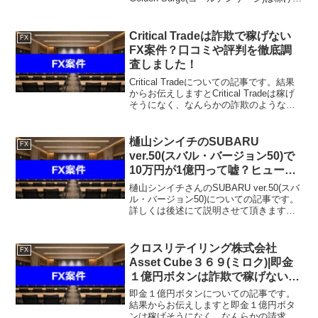
うになく、なんらかの請求を受ける可能
性があるという結果になりました。こち
らの案件に関して今すぐ知りたい...
Critical Tradeは詐欺で稼げない
FX
FX案件？口コミや評判を徹底調
査しました！
Critical Tradeについての記事です。結果
からお伝えしますとCritical Tradeは稼げ
そうになく、なんらかの詐欺のようなも
のの可能性も否定できないという結果に
なりました。こちらの案件に関して今す
ぐ知りたいという方は、『直接...
樋山シンイチのSUBARU
FX
ver.50(スバル・バージョン50)で
10万円が1億円って嘘？ヒューマ
ノイドの正体はまさかの！
樋山シンイチさんのSUBARU ver.50(スバ
ル・バージョン50)についての記事です。
詳しくは後述にて説明させて頂きます
が、最初に結論をお伝えするとこの
SUBARU ver.50(スバル・バージョン50)
はオススメできません。じゃあ、稼...
クロスリテイリング株式会社
FX
Asset Cube３６９(ミロク)|即金
１億円ボタンは詐欺で稼げない
FX案件？口コミや評判を徹底調
即金１億円ボタンについての記事です。
査しました！
結果からお伝えしますと即金１億円ボタ
ンは稼げそうになく、なんらかの請求を