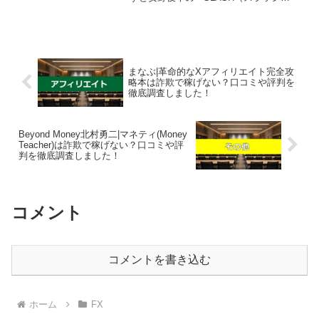
ュ）』は稼げそうになく、なんらかの請
求を受ける可能性があるという結果にな
りました。「完全自動で毎日数万円稼げ
る」「投資知識ゼロで...
まなぶ|革命的なXアフィリエイト完全攻
略本は詐欺で稼げない？口コミや評判を
徹底調査しました！
Beyond Money北村勇二|マネティ(Money
Teacher)は詐欺で稼げない？口コミや評
判を徹底調査しました！
コメント
コメントを書き込む
ホーム
FX