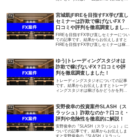
答えしますので友達登録をお願いしま
す！』また稼げる案件を教えて欲しいと
いう方にも、自分が実際にやっていて、
宮城凱|FIREを目指すFX学び直し
FX
稼げている案件を無料...
セミナーは詐欺で稼げないFX？
口コミや評判を徹底調査しまし
た！
FIREを目指すFX学び直しセミナーについ
ての記事です。結果からお伝えしますと
FIREを目指すFX学び直しセミナーは稼げ
そうになく、なんらかの詐欺のようなも
のである可能性も否定できないという結
果になりました。こちらの案件に関して
ゆう|トレーディングスタジオは
FX
今すぐ知りた...
詐欺で稼げないFX？口コミや評
判を徹底調査しました！
トレーディングスタジオについての記事
です。結果からお伝えしますとトレーデ
ィングスタジオは稼げるかどうかを判断
できる情報がなく、最終的に想像以上の
費用が必要となる可能性も否定できない
という結果になりました。こちらの案件
安野俊幸の投資案件SLASH（ス
FX
に関して今すぐ知りたいと...
ラッシュ）詐欺なのか？口コミ・
評判や危険性を徹底的に解説！
安野俊幸の『SLASH（スラッシュ）』に
ついての記事です。結果からお伝えしま
すと安野俊幸の『SLASH（スラッシ