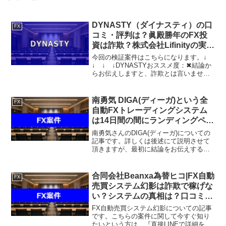
DYNASTY（ダイナスティ）の口
FX
コミ・評判は？眞殿勝年のFX投
資は詐欺？株式会社Lifinityの実態
を徹底調査
今回の検証案件はこちらになります。↓
↓ ↓ ↓DYNASTYおススメ度：✖結論か
らお伝えしますと、詐欺とは言いません
が、宣伝文句の様な収益を得られている
事実は確認できなかった。その様に判断
しております。 執筆：監修者 山口 大輔
南勇気 DIGA(ディーガ)という全
FX
大学卒業...
自動FXトレーディングシステム
は14日間の間にランディングペー
ジが沢山送られてくる。
南勇気さんのDIGA(ディーガ)についての
記事です。詳しくは後述にて説明させて
頂きますが、最初に結論をお伝えすると
このDIGA(ディーガ)はオススメできませ
ん。じゃあ、稼げる案件を教えて欲しい
という方は、自分が実際にやっていて、
合同会社Beanxa為替ヒコ|FX自動
FX
稼げている案...
売買システム幻影は詐欺で稼げな
い？システムの真相は？口コミや
評判を徹底調査しました！
FX自動売買システム幻影についての記事
です。こちらの案件に関して今すぐ知り
たいという方は、『直接LINEで詳細をお