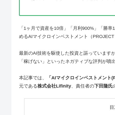
「1ヶ月で資産を10倍」「月利900%」「勝
めるAIマイクロインベストメント（PROJECT L
最新のAI技術を駆使した投資と謳っています
「稼げない」といったネガティブな評判が噴
本記事では、
「AIマイクロインベストメント(PRO
元である
株式会社Lifinity
、責任者の
下田隆氏
目