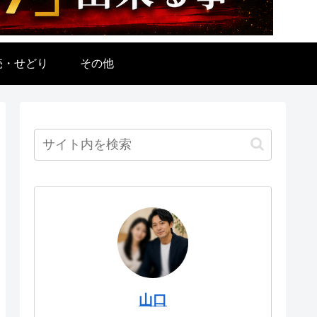
売・せどり
その他
山口