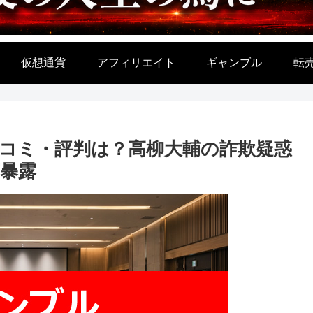
仮想通貨
アフィリエイト
ギャンブル
転
ERの口コミ・評判は？高柳大輔の詐欺疑惑
底暴露