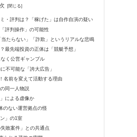
次
Rの口コミ・評判は？「稼げた」は自作自演の疑い
「評判操作」の可能性
れる「当たらない」「詐欺」というリアルな悲鳴
Rは詐欺？最先端投資の正体は「競艇予想」
はなく公営ギャンブル
理的に不可能な「誇大広告」
！名前を変えて活動する理由
の同一人物説
」による虚像か
！実体のない運営拠点の怪
ン」の1室
去の失敗案件」との共通点