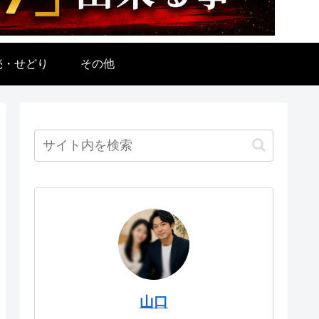
売・せどり
その他
山口