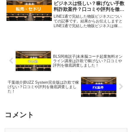
いう方にも、自分が実...
ビジネスは怪しい？稼げない手数
料詐欺案件？口コミや評判を徹底
調査！
LINE1通で完結した物販ビジネスについ
ての記事です。結果からお伝えしますと
LINE1通で完結した物販ビジネスは稼げ
そうになく、サイト内で無料を謳う案件
ですが何らかの請求を受ける可能性があ
るという結果になりました。こちらの案
件に関して今すぐ...
BLS阿南説子|未来脳コーチ起業無料オン
ライン講座は詐欺で稼げない？口コミや
評判を徹底調査しました！
千葉雄介|BUZZ System完全版は詐欺で稼
げない？口コミや評判を徹底調査しまし
た！
コメント