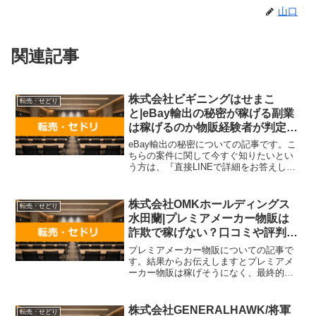
山口
関連記事
株式会社ビギニングはせまこ
転売・せどり
と|eBay輸出の秘密が稼げる副業
は稼げるのか物販経験者が判定！
口コミや評判を徹底レビュー！
eBay輸出の秘密についての記事です。こ
ちらの案件に関して今すぐ知りたいとい
う方は、『直接LINEで詳細をお答えしま
すので友達登録をお願いします！』また
稼げる案件を教えて欲しいという方は、
自分が実際にやっていて、稼げている案
株式会社OMKホールディングス
転売・せどり
件を無料でプレゼ...
水田蘭|プレミアメーカー物販は
詐欺で稼げない？口コミや評判を
徹底調査しました！
プレミアメーカー物販についての記事で
す。結果からお伝えしますとプレミアメ
ーカー物販は稼げそうになく、最終的に
利益を得ることができない可能性を否定
できないという結果になりました。こち
らの案件に関して今すぐ知りたいという
株式会社GENERALHAWK/将軍
転売・せどり