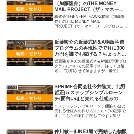
方は、『直接LINEで詳...
（加藤隆伸）のTHE MONEY
MAIL PROJECT（ザ・マネーメ
ールプロジェクト）は詐欺？口コ
株式会社GENERALHAWK/将軍（加藤隆
ミ評判は？高額スクール
伸）のTHE MONEY MAIL
PROJECT（ザ・マネーメールプロジェク
「SHIFT（シフト）」の実態を解
ト）についての記事です。結果からお伝
説します！
えしますと株式会社GENERALHAWK/将
軍（加藤隆伸）のTHE MONEY M...
近藤駿介の近藤式M＆A物販学習
転売・せどり
プログラムの再現性でで月に300
万円を誰でも稼げる？ちょっと待
って！無理がありすぎ！
近藤駿介さんの近藤式M＆A物販学習プロ
グラムについての記事です。詳しくは後
述にて説明させて頂きますが、最初に結
論をお伝えするとこの近藤式M＆A物販学
習プログラムはオススメできません。じ
ゃあ、稼げる案件を教えて欲しいという
SPRIME合同会社今井陵太、北野
その他
方は、自分が実際にや...
哲正|５ステップシンプルローン
チ(面白いほど売れる仕組みの作
り方)は詐欺で稼げない？口コミ
５ステップシンプルローンチ(面白いほど
や評判を徹底調査しました！
売れる仕組みの作り方)についての記事で
す。こちらの案件に関して今すぐ知りた
いという方は、『直接LINEで詳細をお答
えしますので友達登録をお願いしま
す！』また稼げる案件を教えて欲しいと
仲川敏一|LINE1通で完結した物販
転売・せどり