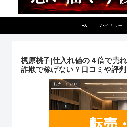
FX
バイナリー
梶原桃子|仕入れ値の４倍で売れ
詐欺で稼げない？口コミや評判
転売・せどり