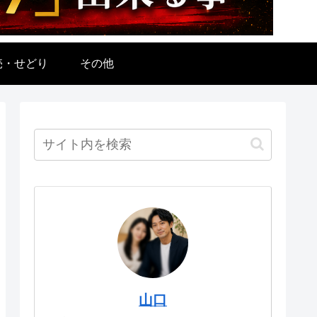
売・せどり
その他
山口