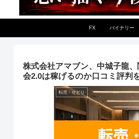
FX
バイナリー
株式会社アマブン、中城子龍、
会2.0は稼げるのか口コミ評判
転売・せどり