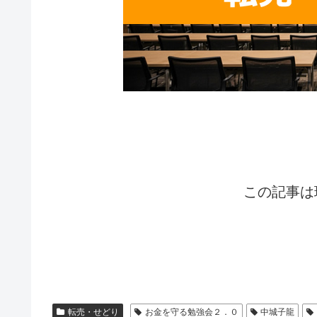
この記事は
転売・せどり
お金を守る勉強会２．０
中城子龍