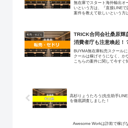
無在庫でスタート海外輸出オ
いという方は、『直接LINE
案件を教えて欲しいという方は
TRICK合同会社桑原
転売・せどり
消費者庁も注意喚起！
BUYMA無在庫転売スクール
クールは稼げそうになく、か
こちらの案件に関して今すぐ知り
高杉りょうたろう|先生助手LI
を徹底調査しました！
Awesome Workは詐欺