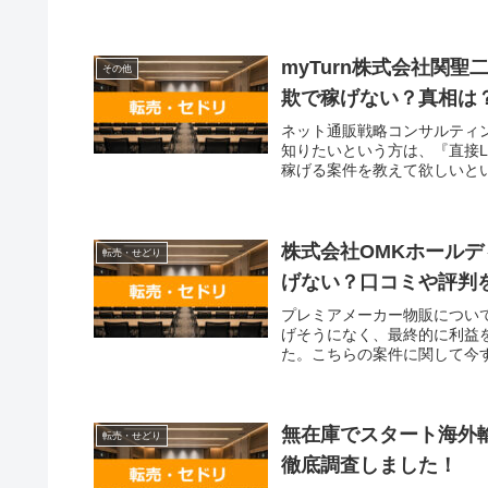
myTurn株式会社関
その他
欺で稼げない？真相は
ネット通販戦略コンサルティ
知りたいという方は、『直接L
稼げる案件を教えて欲しいとい
株式会社OMKホール
転売・せどり
げない？口コミや評判
プレミアメーカー物販につい
げそうになく、最終的に利益
た。こちらの案件に関して今すぐ
無在庫でスタート海外
転売・せどり
徹底調査しました！