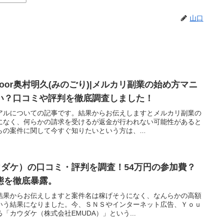
山口
floor奥村明久(みのごり)|メルカリ副業の始め方マニ
い？口コミや評判を徹底調査しました！
アルについての記事です。結果からお伝えしますとメルカリ副業の
になく、何らかの請求を受けるが返金が行われない可能性があると
の案件に関して今すぐ知りたいという方は、...
ウダケ）の口コミ・評判を調査！54万円の参加費？
態を徹底暴露。
結果からお伝えしますと案件名は稼げそうになく、なんらかの高額
いう結果になりました。今、ＳＮＳやインターネット広告、Ｙｏｕ
「カウダケ（株式会社EMUDA）」という...