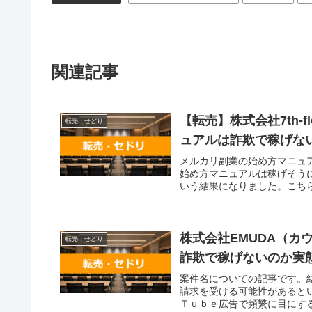
関連記事
【転売】株式会社7th-
転売・せどり
ュアルは詐欺で稼げな
メルカリ副業の始め方マニュ
始め方マニュアルは稼げそう
いう結果になりました。こちら
株式会社EMUDA（カ
転売・せどり
詐欺で稼げないのか実
案件名についての記事です。
請求を受ける可能性があると
Ｔｕｂｅ広告で頻繁に目にする