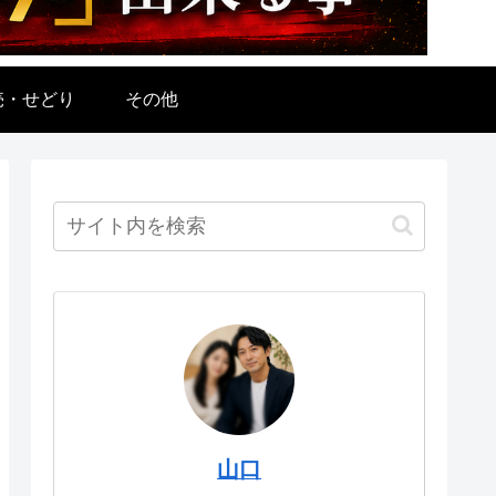
売・せどり
その他
山口