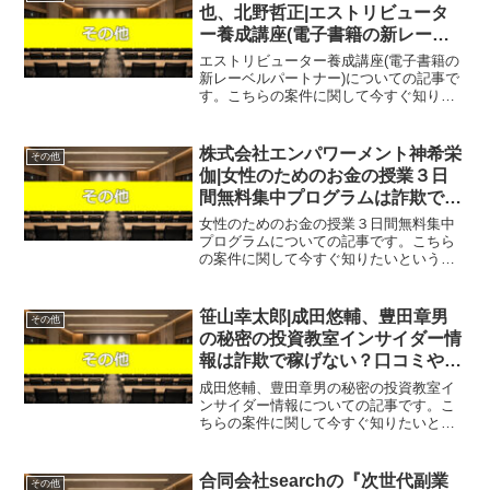
げている案件を無料でプ...
也、北野哲正|エストリビュータ
ー養成講座(電子書籍の新レーベ
ルパートナー)は詐欺で稼げな
エストリビューター養成講座(電子書籍の
い？口コミや評判を徹底調査しま
新レーベルパートナー)についての記事で
す。こちらの案件に関して今すぐ知りた
した！
いという方は、『直接LINEで詳細をお答
えしますので友達登録をお願いしま
す！』また稼げる案件を教えて欲しいと
株式会社エンパワーメント神希栄
その他
いう方は、自分が実際...
伽|女性のためのお金の授業３日
間無料集中プログラムは詐欺で稼
げない？口コミや評判を徹底調査
女性のためのお金の授業３日間無料集中
しました！
プログラムについての記事です。こちら
の案件に関して今すぐ知りたいという方
は、『直接LINEで詳細をお答えしますの
で友達登録をお願いします！』また稼げ
る案件を教えて欲しいという方にも、自
笹山幸太郎|成田悠輔、豊田章男
その他
分が実際にやっていて...
の秘密の投資教室インサイダー情
報は詐欺で稼げない？口コミや評
判を徹底調査しました！
成田悠輔、豊田章男の秘密の投資教室イ
ンサイダー情報についての記事です。こ
ちらの案件に関して今すぐ知りたいとい
う方は、『直接LINEで詳細をお答えしま
すので友達登録をお願いします！』また
稼げる案件を教えて欲しいという方は、
合同会社searchの『次世代副業
その他