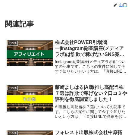
山口
関連記事
株式会社POWER引場潤
その他
一|Instagram副業講座(メディア
ラボ)は詐欺で稼げないSNS案
件？口コミや評判を徹底調査しま
Instagram副業講座(メディアラボ)につい
した！
ての記事です。こちらの案件に関して今
すぐ知りたいという方は、『直接LINEで
詳細をお答えしますので友達登録をお願
いします！』また稼げる案件を教えて欲
しいという方にも、自分が実際にやって
藤崎よしはる|AI激推し高配当株
その他
いて、稼...
７選は詐欺で稼げない？口コミや
評判を徹底調査しました！
AI激推し高配当株７選についての記事で
す。こちらの案件に関して今すぐ知りた
いという方は、『直接LINEで詳細をお答
えしますので友達登録をお願いしま
す！』また稼げる案件を教えて欲しいと
いう方は、自分が実際にやっていて、稼
フォレスト出版株式会社中原拓
その他