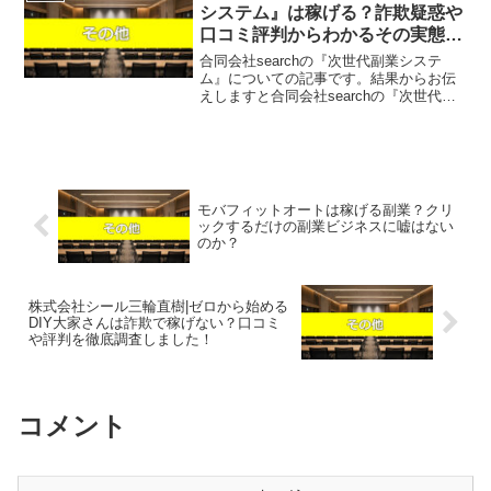
自分が実際にやってい...
システム』は稼げる？詐欺疑惑や
口コミ評判からわかるその実態を
解説！
合同会社searchの『次世代副業システ
ム』についての記事です。結果からお伝
えしますと合同会社searchの『次世代副
業システム』は稼げそうになく、なんら
かの請求を受ける可能性があるという結
果になりました。近年、「専用アプリを
無料ダウンロー...
モバフィットオートは稼げる副業？クリ
ックするだけの副業ビジネスに嘘はない
のか？
株式会社シール三輪直樹|ゼロから始める
DIY大家さんは詐欺で稼げない？口コミ
や評判を徹底調査しました！
コメント