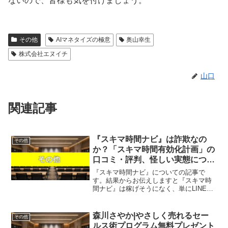
ないので、皆様も気を付けましょう。
その他
AIマネタイズの極意
奥山幸生
株式会社エヌイチ
山口
関連記事
『スキマ時間ナビ』は詐欺なの
その他
か？「スキマ時間有効化計画」の
口コミ・評判、怪しい実態につい
て徹底解説！
『スキマ時間ナビ』についての記事で
す。結果からお伝えしますと『スキマ時
間ナビ』は稼げそうになく、単にLINEア
カウントが流出するだけで稼ぐことはで
きない可能性が非常に高いという結果に
なりました。スキマ時間ナビは、スキマ
森川さやか|やさしく売れるセー
その他
時間有効化計画というプ...
ルス術プログラム無料プレゼント