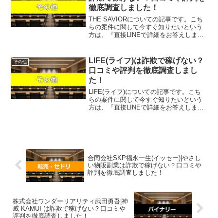
徹底調査しました！
THE SAVIORについての記事です。こち
らの案件に関して今すぐ知りたいという
方は、『直接LINEで詳細をお答えします
ので友達登録をお願いします！』また稼
げる案件を教えて欲しいという方は、自
分が実際にやっていて、稼げている案件
LIFE(ライフ)は詐欺で稼げない？
その他
を無料でプレ...
口コミや評判を徹底調査しまし
た！
LIFE(ライフ)についての記事です。こち
らの案件に関して今すぐ知りたいという
方は、『直接LINEで詳細をお答えします
ので友達登録をお願いします！』また稼
げる案件を教えて欲しいという方は、自
分が実際にやっていて、稼げている案件
を無料でプレゼ...
合同会社SKP福永一生(イッセー)|やさし
い物販副業は詐欺で稼げない？口コミや
評判を徹底調査しました！
株式会社ワンダーリアリティ武田勇吾|神
威-KAMUI-は詐欺で稼げない？口コミや
評判を徹底調査しました！