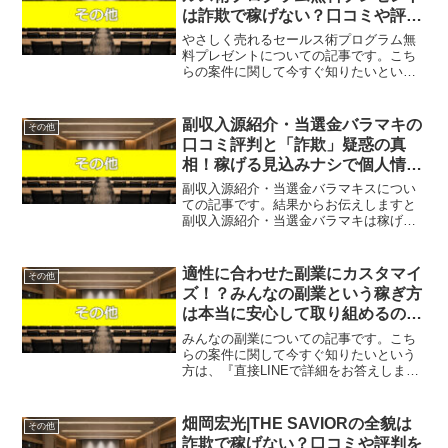
は詐欺で稼げない？口コミや評判
を徹底調査しました！
やさしく売れるセールス術プログラム無
料プレゼントについての記事です。こち
らの案件に関して今すぐ知りたいという
方は、『直接LINEで詳細をお答えします
ので友達登録をお願いします！』また稼
げる案件を教えて欲しいという方は、自
副収入源紹介・当選金バラマキの
その他
分が実際にやっていて...
口コミ評判と「詐欺」疑惑の真
相！稼げる見込みナシで個人情報
流出！？
副収入源紹介・当選金バラマキスについ
ての記事です。結果からお伝えしますと
副収入源紹介・当選金バラマキは稼げそ
うになく、LINEアカウント等の個人情報
が流出するだけの可能性も否定できない
という結果になりました。こちらの案件
適性に合わせた副業にカスタマイ
その他
に関して今すぐ知りた...
ズ！？みんなの副業という稼ぎ方
は本当に安心して取り組めるの
か？
みんなの副業についての記事です。こち
らの案件に関して今すぐ知りたいという
方は、『直接LINEで詳細をお答えします
ので友達登録をお願いします！』また稼
げる案件を教えて欲しいという方は、自
分が実際にやっていて、稼げている案件
畑岡宏光|THE SAVIORの全貌は
その他
を無料でプレゼントし...
詐欺で稼げない？口コミや評判を