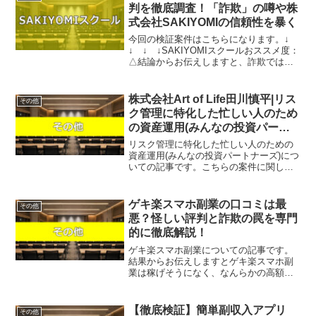
『直接LINEで詳細をお...
判を徹底調査！「詐欺」の噂や株
式会社SAKIYOMIの信頼性を暴く
今回の検証案件はこちらになります。↓
↓ ↓ ↓SAKIYOMIスクールおススメ度：
△結論からお伝えしますと、詐欺ではあ
りませんが、誰でも簡単に収益を得られ
るようなものではない。その様に判断し
ております。 執筆：監修者 山口 大輔 大
株式会社Art of Life田川慎平|リス
その他
学卒業...
ク管理に特化した忙しい人のため
の資産運用(みんなの投資パート
ナーズ)は稼げるのか資産運用経
リスク管理に特化した忙しい人のための
験者が判定！口コミや評判を徹底
資産運用(みんなの投資パートナーズ)につ
いての記事です。こちらの案件に関して
レビュー！
今すぐ知りたいという方は、『直接LINE
で詳細をお答えしますので友達登録をお
願いします！』また稼げる案件を教えて
ゲキ楽スマホ副業の口コミは最
その他
欲しいという方は...
悪？怪しい評判と詐欺の罠を専門
的に徹底解説！
ゲキ楽スマホ副業についての記事です。
結果からお伝えしますとゲキ楽スマホ副
業は稼げそうになく、なんらかの高額請
求を受ける可能性があるという結果にな
りました。SNS広告で頻繁に見かける
「タップするだけで日給5万円」という魅
【徹底検証】簡単副収入アプリ
その他