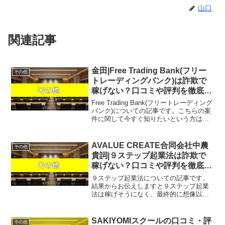
山口
関連記事
金田|Free Trading Bank(フリー
その他
トレーディングバンク)は詐欺で
稼げない？口コミや評判を徹底調
査しました！
Free Trading Bank(フリートレーディング
バンク)についての記事です。こちらの案
件に関して今すぐ知りたいという方は、
『直接LINEで詳細をお答えしますので友
達登録をお願いします！』また稼げる案
件を教えて欲しいという方にも、自分...
AVALUE CREATE合同会社中農
その他
貴詞|９ステップ起業法は詐欺で
稼げない？口コミや評判を徹底調
査しました！
９ステップ起業法についての記事です。
結果からお伝えしますと９ステップ起業
法は稼げそうになく、最終的に想像以上
の費用が必要となる可能性も否定できな
いという結果になりました。こちらの案
件に関して今すぐ知りたいという方は、
SAKIYOMIスクールの口コミ・評
その他