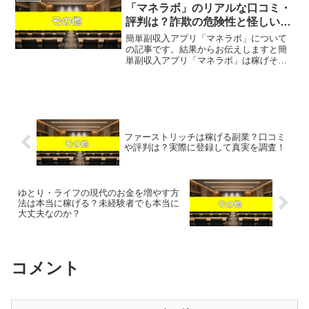
力的なキャッチコピーの...
「マネラボ」のリアルな口コミ・
評判は？詐欺の危険性と怪しい運
営実態を徹底解説
簡単副収入アプリ「マネラボ」について
の記事です。結果からお伝えしますと簡
単副収入アプリ「マネラボ」は稼げそう
になく、単にLINEアカウントを含めた個
人情報が流出するだけの可能性があると
いう結果になりました。「費用0円」「最
短当日収入GET」...
ファーストリッチは稼げる副業？口コミ
や評判は？実際に登録して真実を調査！
ゆとり・ライフの現代のお金を増やす方
法は本当に稼げる？未経験者でも本当に
大丈夫なのか？
コメント