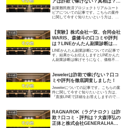
アは詐欺で稼げない？真相は？口
コミや評判を徹底調査しました！
副業難民救済プロジェクトリアルユート
ピアについての記事です。こちらの案件
に関して今すぐ知りたいという方は、
『直接LINEで詳細をお答えしますので友
達登録をお願いします！』また稼げる案
件を教えて欲しいという方にも、自分が
【実験】株式会社一双、合同会社
その他
実際にやっていて、稼げ...
WARIS、森健斗の口コミや評判
は？LINEかんたん副業診断は詐
欺で稼げない？
LINEかんたん副業診断についての記事で
す。結果からお伝えしますとLINEかんた
ん副業診断は稼げそうになく、価格不明
の請求を受ける可能性が高いという結果
になりました。こちらの案件に関して今
すぐ知りたいという方は、『直接LINEで
Jewelerは詐欺で稼げない？口コ
その他
詳細をお答え...
ミや評判を徹底調査しました！
Jewelerについての記事です。こちらの案
件に関して今すぐ知りたいという方は、
『直接LINEで詳細をお答えしますので友
達登録をお願いします！』また稼げる案
件を教えて欲しいという方は、自分が実
際にやっていて、稼げている案件を無料
RAGNAROK（ラグナロク）は詐
その他
でプレゼント...
欺？口コミ・評判は？大森淳弘の
正体と株式会社GENERALHAWK