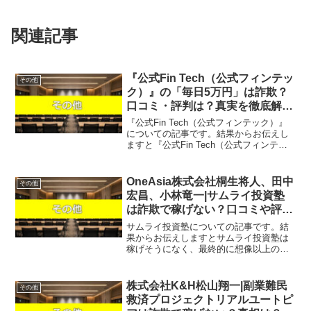
関連記事
『公式Fin Tech（公式フィンテッ
その他
ク）』の「毎日5万円」は詐欺？
口コミ・評判は？真実を徹底解
説！
『公式Fin Tech（公式フィンテック）』
についての記事です。結果からお伝えし
ますと『公式Fin Tech（公式フィンテッ
ク）』は稼げそうになく、単にLINEアカ
ウントが流出するだけで稼ぐことはでき
ない可能性が非常に高いという結果にな
OneAsia株式会社桐生将人、田中
その他
りま...
宏昌、小林竜一|サムライ投資塾
は詐欺で稼げない？口コミや評判
を徹底調査しました！
サムライ投資塾についての記事です。結
果からお伝えしますとサムライ投資塾は
稼げそうになく、最終的に想像以上の費
用が必要となる可能性も否定できないと
いう結果になりました。こちらの案件に
関して今すぐ知りたいという方は、『直
株式会社K&H松山翔一|副業難民
その他
接LINEで詳細をお答え...
救済プロジェクトリアルユートピ