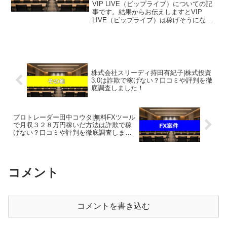
の実態を徹底解説！
VIP LIVE（ビップライブ）についての記
事です。結果からお伝えしますとVIP
LIVE（ビップライブ）は稼げそうにな
く、単にLINEアカウントが流出するだけ
で稼ぐことはできない可能性が非常に高
いという結果になりました。昨今、SNS
やネッ...
株式会社スリーディ持田有紀子|株式投資
3.0は詐欺で稼げない？口コミや評判を徹
底調査しました！
プロトレーダー田中コウタ|無料FXツール
で月収３２８万円稼いだ方法は詐欺で稼
げない？口コミや評判を徹底調査しまし
た！
コメント
コメントを書き込む