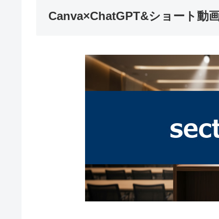
Canva×ChatGPT&ショー