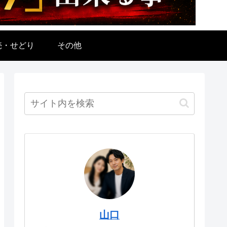
売・せどり
その他
山口