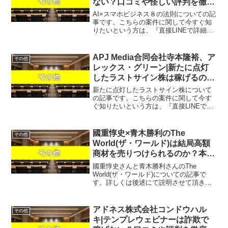
ない？口コミや怪しい評判を徹底
調査しました！
AI×スマホビジネス８の法則についての記
事です。こちらの案件に関して今すぐ知
りたいという方は、『直接LINEで詳細を
お答えしますので友達登録をお願いしま
す！』また稼げる案件を教えて欲しいと
いう方は、自分が実際にやっていて、稼
APJ Media合同会社寺本隆裕、ア
その他
げている案件を無...
レックス・グリーン|新たに点灯
したラストサイン株は稼げるのか
投資経験者が判定！口コミや評判
新たに点灯したラストサイン株について
を徹底レビュー！
の記事です。こちらの案件に関して今す
ぐ知りたいという方は、『直接LINEで詳
細をお答えしますので友達登録をお願い
します！』また稼げる案件を教えて欲し
いという方は、自分が実際にやってい
國重惇史×青木勝利のThe
その他
て、稼げている案件を無...
World(ザ・ワールド)は結局高額
商材を売りつけられるのか？本当
に100億円が分配されるのか？
國重惇史さんと青木勝利さんのThe
World(ザ・ワールド)についての記事で
す。詳しくは後述にて説明させて頂きま
すが、最初に結論をお伝えするとこのThe
World(ザ・ワールド)はオススメできませ
ん。じゃあ、稼げる案件を教えて欲しい
アドネス株式会社コンドウハル
その他
とい...
キ|テンプレウェビナーは詐欺で