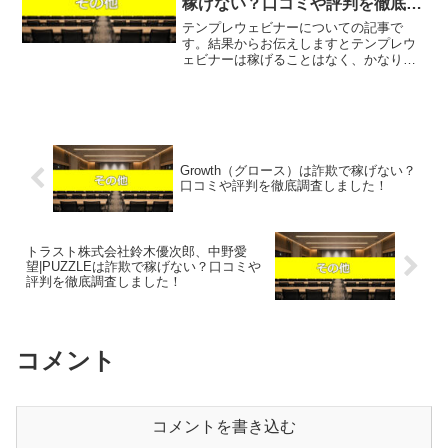
稼げない？口コミや評判を徹底調
査しました！
テンプレウェビナーについての記事で
す。結果からお伝えしますとテンプレウ
ェビナーは稼げることはなく、かなりの
請求を受ける可能性があるという結果に
なりました。こちらの案件に関して今す
ぐ知りたいという方は、『直接LINEで詳
細をお答えしますので友...
Growth（グロース）は詐欺で稼げない？
口コミや評判を徹底調査しました！
トラスト株式会社鈴木優次郎、中野愛
望|PUZZLEは詐欺で稼げない？口コミや
評判を徹底調査しました！
コメント
コメントを書き込む