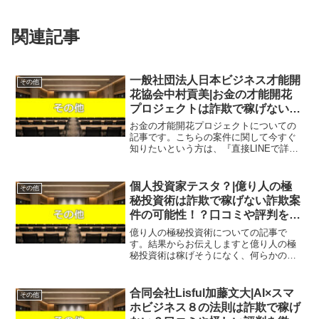
関連記事
一般社団法人日本ビジネス才能開
その他
花協会中村貢美|お金の才能開花
プロジェクトは詐欺で稼げない？
口コミや評判を徹底調査しまし
お金の才能開花プロジェクトについての
た！
記事です。こちらの案件に関して今すぐ
知りたいという方は、『直接LINEで詳細
をお答えしますので友達登録をお願いし
ます！』また稼げる案件を教えて欲しい
という方は、自分が実際にやっていて、
個人投資家テスタ？|億り人の極
その他
稼げている案件を無料...
秘投資術は詐欺で稼げない詐欺案
件の可能性！？口コミや評判を徹
底調査しました！
億り人の極秘投資術についての記事で
す。結果からお伝えしますと億り人の極
秘投資術は稼げそうになく、何らかの請
求を受けるか、単に登録させられるだけ
の可能性があるという結果になりまし
た。こちらの案件に関して今すぐ知りた
合同会社Lisful加藤文大|AI×スマ
その他
いという方は、『直接LINE...
ホビジネス８の法則は詐欺で稼げ