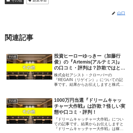
その他
副業革命
山口
関連記事
投資ヒーローゆっきー（加藤行
その他
俊）の『Artemis(アルテミス)』
の口コミ・評判は？詐欺ではと噂
されているその実態を解説！
株式会社アシスト・クローバーの
『REGAIN（リゲイン）』についての記
事です。結果からお伝えしますと株式会
社アシスト・クローバーの
『REGAIN（リゲイン）』は稼げそうに
なく、なんらかの請求を受ける可能性が
1000万円当選『ドリームキャッ
その他
あるという結果になりました。「10...
チャー大作戦』は詐欺？怪しい実
態や口コミ・評判！
『ドリームキャッチャー大作戦』につい
ての記事です。結果からお伝えしますと
『ドリームキャッチャー大作戦』は稼げ