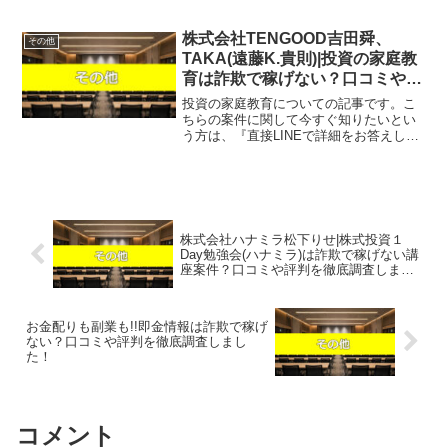
をお答えしますので友達登録をお願いし
ます！』また稼げる案件を教えて欲しい
という方は、自分が実際にやっていて、
株式会社TENGOOD吉田舜、
その他
稼げている案件を...
TAKA(遠藤K.貴則)|投資の家庭教
育は詐欺で稼げない？口コミや評
判を徹底調査しました！
投資の家庭教育についての記事です。こ
ちらの案件に関して今すぐ知りたいとい
う方は、『直接LINEで詳細をお答えしま
すので友達登録をお願いします！』また
稼げる案件を教えて欲しいという方に
も、自分が実際にやっていて、稼げてい
る案件を無料でお知らせ...
株式会社ハナミラ松下りせ|株式投資１
Day勉強会(ハナミラ)は詐欺で稼げない講
座案件？口コミや評判を徹底調査しまし
た！
お金配りも副業も!!即金情報は詐欺で稼げ
ない？口コミや評判を徹底調査しまし
た！
コメント