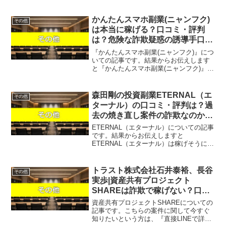
そうになく、単にLINEアカウントが流出
するだけで稼ぐことはできない可能性が
非常に高いという結果になりました。
かんたんスマホ副業(ニャンフク)
その他
SNSやネット広告で突...
は本当に稼げる？口コミ・評判
は？危険な詐欺疑惑の誘導手口を
完全公開
『かんたんスマホ副業(ニャンフク)』につ
いての記事です。結果からお伝えします
と『かんたんスマホ副業(ニャンフク)』は
稼げそうになく、なんらかの高額請求を
受ける可能性があるという結果になりま
した。近年、「現金でも簡単に100万円目
森田剛の投資副業ETERNAL（エ
その他
指せる」「ス...
ターナル）の口コミ・評判は？過
去の焼き直し案件の詐欺なのか？
実態解説！
ETERNAL（エターナル）についての記事
です。結果からお伝えしますと
ETERNAL（エターナル）は稼げそうにな
く、単にLINEアカウントが流出するだけ
で稼ぐことはできない可能性が非常に高
いという結果になりました。「ウェブ収
トラスト株式会社石井泰裕、長谷
その他
入プロジェクト ...
実歩|資産共有プロジェクト
SHAREは詐欺で稼げない？口コ
ミや評判を徹底調査しました！
資産共有プロジェクトSHAREについての
記事です。こちらの案件に関して今すぐ
知りたいという方は、『直接LINEで詳細