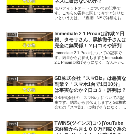
ネスに嘘はないのか？
モバフィットオートについての記事で
す。こちらの案件に関して今すぐ知りた
いという方は、『直接LINEで詳細をお答
えしますので友達登録をお願いしま
す！』また稼げる案件を教えて欲しいと
いう方は、自分が実際にやっていて、稼
Immediate 2.1 Proairは詐欺？日
その他
げている案件を無料でプレゼ...
銀、タモリさん、黒柳徹子さんは
完全に無関係！？口コミや評判を
徹底調査しました！
Immediate 2.1 Proairについての記事で
す。結果からお伝えしますとImmediate
2.1 Proairは稼げそうになく、なんらかの
詐欺のようなものである可能性が非常に
高いという結果になりました。こちらの
案件に関して今すぐ...
GB株式会社『スマBiz』は悪質な
その他
副業？「スマホ1台で1日10分」
は事実なのか？口コミ・評判は？
GB株式会社の「スマBiz」についての記
事です。結果からお伝えしますとGB株式
会社の「スマBiz」は稼げそうになく、な
んらかの請求を受ける可能性があるとい
う結果になりました。GB株式会社が提供
する「スマBiz」は、「スマホ1台で1日10
TWINS(ツインズ)コウ|YouTube
その他
分」...
未経験から月１００万円稼ぐ為の