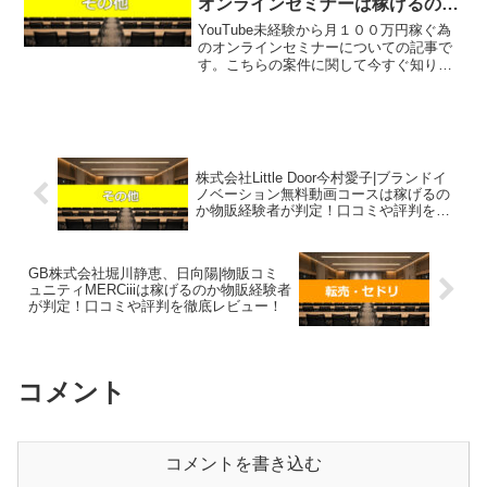
オンラインセミナーは稼げるのか
投資経験者が判定！口コミや評判
YouTube未経験から月１００万円稼ぐ為
を徹底レビュー！
のオンラインセミナーについての記事で
す。こちらの案件に関して今すぐ知りた
いという方は、『直接LINEで詳細をお答
えしますので友達登録をお願いしま
す！』また稼げる案件を教えて欲しいと
いう方は、自分が実...
株式会社Little Door今村愛子|ブランドイ
ノベーション無料動画コースは稼げるの
か物販経験者が判定！口コミや評判を徹
底レビュー！
GB株式会社堀川静恵、日向陽|物販コミ
ュニティMERCiiiは稼げるのか物販経験者
が判定！口コミや評判を徹底レビュー！
コメント
コメントを書き込む