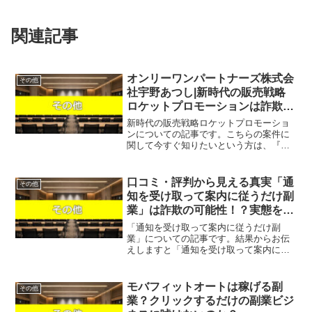
関連記事
オンリーワンパートナーズ株式会
その他
社宇野あつし|新時代の販売戦略
ロケットプロモーションは詐欺で
稼げない？口コミや評判を徹底調
新時代の販売戦略ロケットプロモーショ
査しました！
ンについての記事です。こちらの案件に
関して今すぐ知りたいという方は、『直
接LINEで詳細をお答えしますので友達登
録をお願いします！』また稼げる案件を
教えて欲しいという方は、自分が実際に
口コミ・評判から見える真実「通
その他
やっていて、稼げてい...
知を受け取って案内に従うだけ副
業」は詐欺の可能性！？実態を徹
底解説！
「通知を受け取って案内に従うだけ副
業」についての記事です。結果からお伝
えしますと「通知を受け取って案内に従
うだけ副業」は稼げそうになく、なんら
かの請求を受ける可能性があるという結
果になりました。昨今、スマホ一台で手
モバフィットオートは稼げる副
その他
軽に始められ、誰でも高額な...
業？クリックするだけの副業ビジ