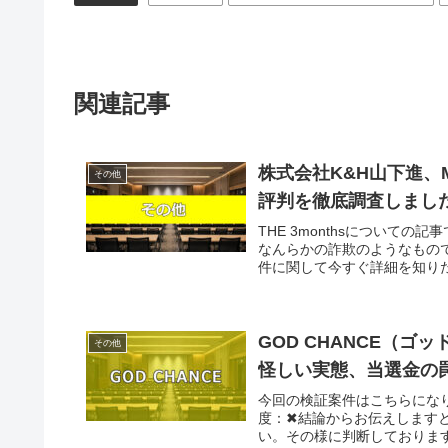
関連記事
株式会社K&H山下進、M
その他
評判を徹底調査しまし
THE 3monthsについての
なんらかの詐欺のようなもの
件に関して今すぐ詳細を知りた
GOD CHANCE（
その他
怪しい実態、当選金の
今回の検証案件はこちらになりま
度：✖結論からお伝えします
い。その様に判断しております。