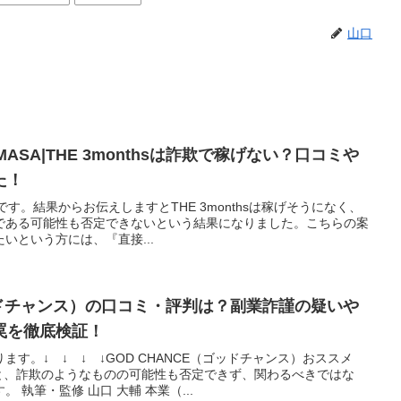
山口
ASA|THE 3monthsは詐欺で稼げない？口コミや
た！
記事です。結果からお伝えしますとTHE 3monthsは稼げそうになく、
である可能性も否定できないという結果になりました。こちらの案
いという方には、『直接...
ゴッドチャンス）の口コミ・評判は？副業詐謹の疑いや
罠を徹底検証！
す。↓ ↓ ↓ ↓GOD CHANCE（ゴッドチャンス）おススメ
と、詐欺のようなものの可能性も否定できず、関わるべきではな
 執筆・監修 山口 大輔 本業（...