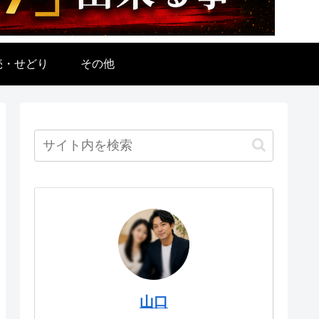
売・せどり
その他
山口