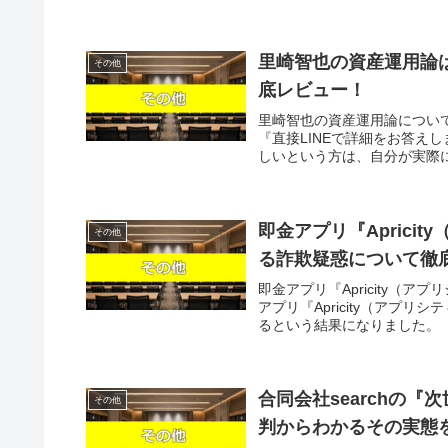
里崎智也の資産運用論
その他
底レビュー！
里崎智也の資産運用論につい
『直接LINEで詳細をお答え
しいという方は、自分が実際に
即金アプリ『Apric
その他
る詐欺疑惑について徹
即金アプリ『Apricity（
アプリ『Apricity（アプ
るという結果になりました。「毎日
合同会社searchの
その他
判からわかるその実態