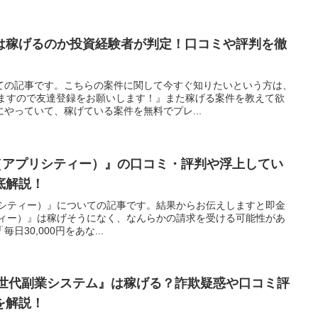
は稼げるのか投資経験者が判定！口コミや評判を徹
ての記事です。こちらの案件に関して今すぐ知りたいという方は、
しますので友達登録をお願いします！』また稼げる案件を教えて欲
やっていて、稼げている案件を無料でプレ...
ity（アプリシティー）』の口コミ・評判や浮上してい
底解説！
アプリシティー）』についての記事です。結果からお伝えしますと即金
リシティー）』は稼げそうになく、なんらかの請求を受ける可能性があ
30,000円をあな...
『次世代副業システム』は稼げる？詐欺疑惑や口コミ評
を解説！