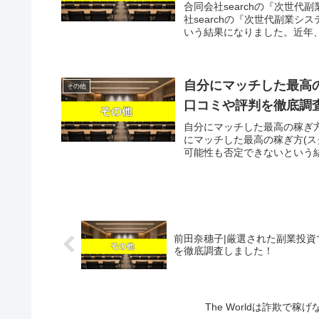
合同会社searchの『次世
社searchの『次世代副業
いう結果になりました。近年、
自分にマッチした最高
その他
口コミや評判を徹底調
自分にマッチした最高の稼ぎ
にマッチした最高の稼ぎ方(
可能性も否定できないという結
前田奈穗子|厳選された副業投
を徹底調査しました！
The Worldは詐欺で