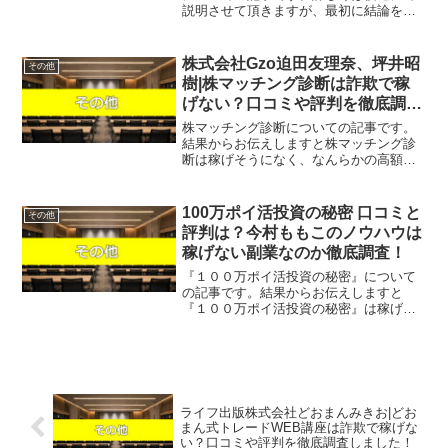
説明させて頂きますが、最初に結論をお
伝えするとこのResistance(レジスタンス)
はオススメできません。じゃあ、稼げる
案件を教えて欲しいという方は、自...
株式会社Gzo迫田友理奈、坪井昭
その他
樹|株マッチング診断は詐欺で稼
げない？口コミや評判を徹底調査
しました！
株マッチング診断についての記事です。
結果からお伝えしますと株マッチング診
断は稼げそうになく、なんらかの高額請
求を受ける可能性も否定できないという
結果になりました。こちらの案件に関し
て今すぐ知りたいという方は、『直接
100万ポイ活投資の秘密 口コミと
その他
LINEで詳細をお答えしま...
評判は？今村ももこのノウハウは
稼げない副業なのか徹底調査！
『１００万ポイ活投資の秘密』について
の記事です。結果からお伝えしますと
『１００万ポイ活投資の秘密』は稼げそ
うになく、なんらかの高額請求を受ける
可能性があるという結果になりました。
こちらの案件に関して今すぐ知りたいと
いう方は、『直接LINEで...
ライフ出版株式会社どおまんみきお|どお
まん式トレードWEB講座は詐欺で稼げな
い？口コミや評判を徹底調査しました！