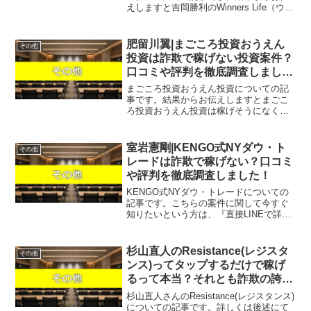
えしますと吉岡勝利のWinners Life（ウィ
ナーズライフ）は稼げそうになく、単に
LINEアカウントが流出するだけで稼ぐこ
とはできない可能性が非常に高...
肥留川翼|まごころ投資おうえん
その他
投資は詐欺で稼げない投資案件？
口コミや評判を徹底調査しまし
た！
まごころ投資おうえん投資についての記
事です。結果からお伝えしますとまごこ
ろ投資おうえん投資は稼げそうになく、
なんらかの請求を受ける可能性があると
いう結果になりました。こちらの案件に
関して今すぐ知りたいという方は、『直
室岩憲剛|KENGO式NYダウ・ト
その他
接LINEで詳細をお答え...
レードは詐欺で稼げない？口コミ
や評判を徹底調査しました！
KENGO式NYダウ・トレードについての
記事です。こちらの案件に関して今すぐ
知りたいという方は、『直接LINEで詳細
をお答えしますので友達登録をお願いし
ます！』また稼げる案件を教えて欲しい
という方は、自分が実際にやっていて、
杉山直人のResistance(レジスタ
その他
稼げている案件を...
ンス)ってタップするだけで稼げ
るって本当？それとも詐欺の誇大
広告！？
杉山直人さんのResistance(レジスタンス)
についての記事です。詳しくは後述にて