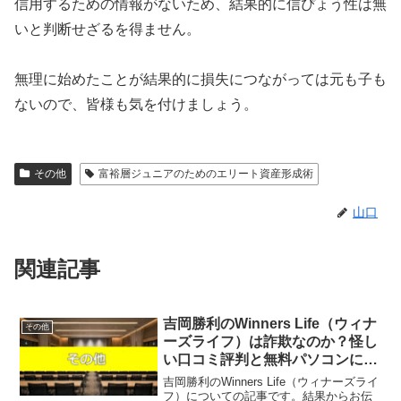
信用するための情報がないため、結果的に信ぴょう性は無
いと判断せざるを得ません。
無理に始めたことが結果的に損失につながっては元も子も
ないので、皆様も気を付けましょう。
その他
富裕層ジュニアのためのエリート資産形成術
山口
関連記事
吉岡勝利のWinners Life（ウィナ
その他
ーズライフ）は詐欺なのか？怪し
い口コミ評判と無料パソコンに隠
された実態を徹底解説！
吉岡勝利のWinners Life（ウィナーズライ
フ）についての記事です。結果からお伝