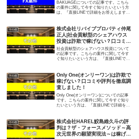
BAKUAGEについての記事です。こちら
の案件に関して今すぐ知りたいという方
は、『直接LINEで詳細をお答えしますの
で友達登録をお願いします！』また稼げ
る案件を教えて欲しいという方は、自分
が実際にやっていて、稼げている案件を
株式会社リバイブプロパティ仲尾
その他
無料でプレゼント...
正人|社会貢献型のシェアハウス
投資は詐欺で稼げない？口コミや
評判を徹底調査しました！
社会貢献型のシェアハウス投資について
の記事です。こちらの案件に関して今す
ぐ知りたいという方は、『直接LINEで詳
細をお答えしますので友達登録をお願い
します！』また稼げる案件を教えて欲し
いという方は、自分が実際にやってい
Only One(オンリーワン)は詐欺で
その他
て、稼げている案件を無...
稼げない？口コミや評判を徹底調
査しました！
Only One(オンリーワン)についての記事
です。こちらの案件に関して今すぐ知り
たいという方は、『直接LINEで詳細をお
答えしますので友達登録をお願いしま
す！』また稼げる案件を教えて欲しいと
いう方は、自分が実際にやっていて、稼
株式会社HAREL鮫島維久斗の評
その他
げている案件...
判は？ザ・フォースメソッド～高
次元世界の願望実現法～は稼げ