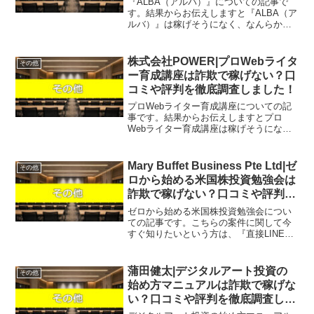
『ALBA（アルバ）』についての記事で
す。結果からお伝えしますと『ALBA（ア
ルバ）』は稼げそうになく、なんらかの
高額請求を受ける可能性があるという結
果になりました。こちらの案件に関して
今すぐ知りたいという方は、『直接LINE
株式会社POWER|プロWebライタ
その他
で詳細をお答え...
ー育成講座は詐欺で稼げない？口
コミや評判を徹底調査しました！
プロWebライター育成講座についての記
事です。結果からお伝えしますとプロ
Webライター育成講座は稼げそうにな
く、なんらかの詐欺のようなものである
可能性も否定できないという結果になり
ました。こちらの案件に関して今すぐ知
Mary Buffet Business Pte Ltd|ゼ
その他
りたいという方は、『直接...
ロから始める米国株投資勉強会は
詐欺で稼げない？口コミや評判を
徹底調査しました！
ゼロから始める米国株投資勉強会につい
ての記事です。こちらの案件に関して今
すぐ知りたいという方は、『直接LINEで
詳細をお答えしますので友達登録をお願
いします！』また稼げる案件を教えて欲
しいという方は、自分が実際にやってい
蒲田健太|デジタルアート投資の
その他
て、稼げている案件を...
始め方マニュアルは詐欺で稼げな
い？口コミや評判を徹底調査しま
した！