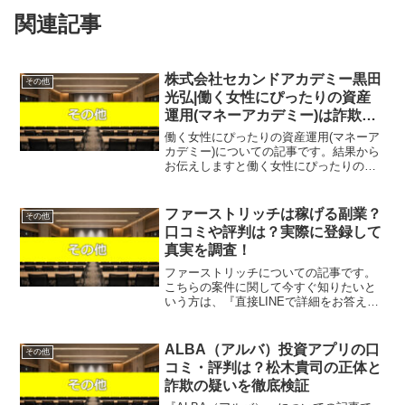
関連記事
株式会社セカンドアカデミー黒田
その他
光弘|働く女性にぴったりの資産
運用(マネーアカデミー)は詐欺で
稼げない？口コミや評判を徹底調
働く女性にぴったりの資産運用(マネーア
査しました！
カデミー)についての記事です。結果から
お伝えしますと働く女性にぴったりの資
産運用(マネーアカデミー)は稼げそうにな
く、サイト内で無料を謳う案件ですが何
らかの請求を受ける可能性があるという
ファーストリッチは稼げる副業？
その他
結果になりました...
口コミや評判は？実際に登録して
真実を調査！
ファーストリッチについての記事です。
こちらの案件に関して今すぐ知りたいと
いう方は、『直接LINEで詳細をお答えし
ますので友達登録をお願いします！』ま
た稼げる案件を教えて欲しいという方
は、自分が実際にやっていて、稼げてい
ALBA（アルバ）投資アプリの口
その他
る案件を無料でプレゼン...
コミ・評判は？松木貴司の正体と
詐欺の疑いを徹底検証