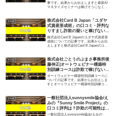
事です。結果からお伝えしますと最新AI
マネタイズセミナーは稼げそうになく、
何らかの請求を受けるが返金すら行われ
ない可能性があるという結果になりまし
た。こちらの案件に関して今すぐ知りた
株式会社Card B Japan「ユダヤ
その他
いという方は、『直接...
式資産形成術」の口コミ・評判な
りすまし詐欺の疑いと稼げない実
態を徹底暴露！
株式会社Card B Japanのユダヤ式資産形
成術についての記事です。結果からお伝
えしますと株式会社Card B Japanのユダ
ヤ式資産形成術は稼げそうになく、なん
らかの高額請求を受ける可能性があると
いう結果になりました。SNSやネット...
株式会社ごとうのぶまさ事務所後
その他
藤伸正|オートウェビナー構築特
別訓練コースは詐欺で稼げない？
口コミや評判を徹底調査しまし
オートウェビナー構築特別訓練コースに
た！
ついての記事です。結果からお伝えしま
すとオートウェビナー構築特別訓練コー
スは稼げそうになく、何らかの請求を受
けるが返金すら行われない可能性がある
という結果になりました。こちらの案件
一般社団法人sunnysmile協会/え
その他
に関して今すぐ知りたいと...
みの『Sunny Smile Project』の
口コミ評判は？詐欺の可能性は？
「看護師ママだからできる理想の
一般社団法人sunnysmile協会/えみの