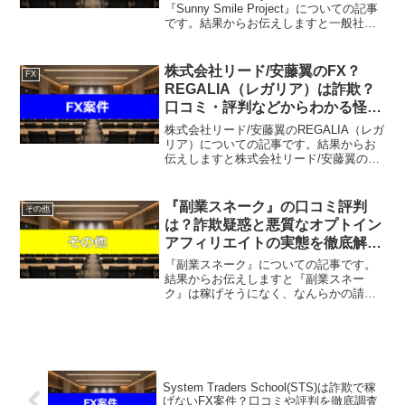
働き方」の実態を解説します！
『Sunny Smile Project』についての記事
です。結果からお伝えしますと一般社団
法人sunnysmile協会/えみの『Sunny
Smile Project』は稼げそうになく、単に
LI...
株式会社リード/安藤翼のFX？
FX
REGALIA（レガリア）は詐欺？
口コミ・評判などからわかる怪し
い実態！
株式会社リード/安藤翼のREGALIA（レガ
リア）についての記事です。結果からお
伝えしますと株式会社リード/安藤翼の
REGALIA（レガリア）は稼げそうにな
く、単にLINEアカウントが流出するだけ
で稼ぐことはできない可能性が非常に高
『副業スネーク』の口コミ評判
その他
いという...
は？詐欺疑惑と悪質なオプトイン
アフィリエイトの実態を徹底解説
します！
『副業スネーク』についての記事です。
結果からお伝えしますと『副業スネー
ク』は稼げそうになく、なんらかの請求
を受ける可能性があるという結果になり
ました。『副業スネーク』は、「1日5分
で月収60万円」や「スマホだけで簡単に
高収入を得られる」とい...
System Traders School(STS)は詐欺で稼
げないFX案件？口コミや評判を徹底調査