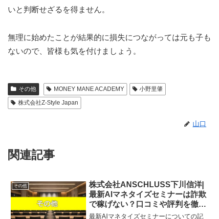
いと判断せざるを得ません。
無理に始めたことが結果的に損失につながっては元も子も
ないので、皆様も気を付けましょう。
その他
MONEY MANE ACADEMY
小野里肇
株式会社Z-Style Japan
山口
関連記事
株式会社ANSCHLUSS下川信洋|
その他
最新AIマネタイズセミナーは詐欺
で稼げない？口コミや評判を徹底
調査しました！
最新AIマネタイズセミナーについての記