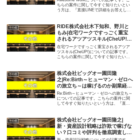
ちらの案件に関して今すぐ知りたいとい
う方は、『直接LINEで詳細をお答えしま
すので友達登録をお願いします！』また
稼げる案件を教えて欲しいという方は、
自分が実際にやっていて、稼げている案
RIDE株式会社木下知和、野川と
その他
件を無料で...
もみ|在宅ワークですっごく重宝
されるアツアツスキル(CheUP!)
は稼げるのか物販経験者が判定！
在宅ワークですっごく重宝されるアツア
口コミや評判を徹底レビュー！
ツスキル(CheUP!)についての記事です。
こちらの案件に関して今すぐ知りたいと
いう方は、『直接LINEで詳細をお答えし
ますので友達登録をお願いします！』ま
た稼げる案件を教えて欲しいという方
株式会社ビッグオー園田隆
その他
は、自分が実際...
之|Re:Birth～ヒューマン・ゼロへ
の旅立ち～は稼げるのか副業経験
者が判定！口コミや評判を徹底レ
Re:Birth～ヒューマン・ゼロへの旅立ち～
ビュー！
についての記事です。こちらの案件に関
して今すぐ知りたいという方は、『直接
LINEで詳細をお答えしますので友達登録
をお願いします！』また稼げる案件を教
えて欲しいという方は、自分が実際にや
株式会社ビッグオー園田隆之|
その他
っていて、...
新・資産設計戦略は詐欺で稼げな
い？口コミや評判を徹底調査しま
した！
新・資産設計戦略についての記事です。