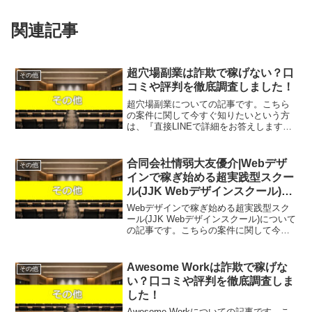
関連記事
超穴場副業は詐欺で稼げない？口
その他
コミや評判を徹底調査しました！
超穴場副業についての記事です。こちら
の案件に関して今すぐ知りたいという方
は、『直接LINEで詳細をお答えしますの
で友達登録をお願いします！』また稼げ
る案件を教えて欲しいという方は、自分
が実際にやっていて、稼げている案件を
合同会社情弱大友優介|Webデザ
その他
無料でプレゼントしま...
インで稼ぎ始める超実践型スクー
ル(JJK Webデザインスクール)は
詐欺で稼げない？口コミや評判を
Webデザインで稼ぎ始める超実践型スク
徹底調査しました！
ール(JJK Webデザインスクール)について
の記事です。こちらの案件に関して今す
ぐ知りたいという方は、『直接LINEで詳
細をお答えしますので友達登録をお願い
します！』また稼げる案件を教えて欲し
Awesome Workは詐欺で稼げな
その他
いという...
い？口コミや評判を徹底調査しま
した！
Awesome Workについての記事です。こ