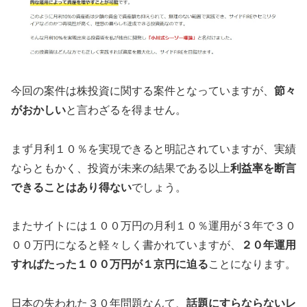
今回の案件は株投資に関する案件となっていますが、
節々
がおかしい
と言わざるを得ません。
まず月利１０％を実現できると明記されていますが、実績
ならともかく、投資が未来の結果である以上
利益率を断言
できることはあり得ない
でしょう。
またサイトには１００万円の月利１０％運用が３年で３０
００万円になると軽々しく書かれていますが、
２０年運用
すればたった１００万円が１京円に迫る
ことになります。
日本の失われた３０年問題なんて、
話題にすらならないレ