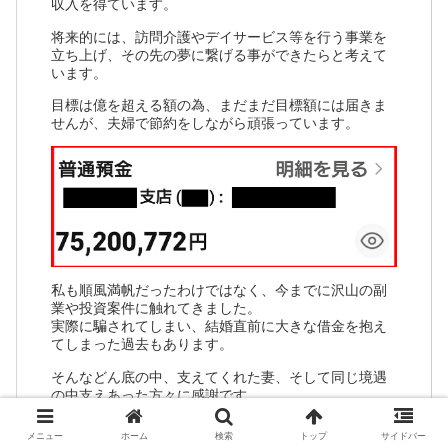
収入を得ています。
将来的には、訪問介護やデイサービス等を行う事業を
立ち上げ、その先の夢に繋げる事ができたらと考えて
います。
目標は億を超える額の為、まだまだ目標額には届きま
せんが、夫婦で節約をしながら頑張っています。
私も順風満帆だったわけではなく、今までに沢山の副
業や投資案件に触れてきました。
実際に騙されてしまい、結婚直前に大きな借金を抱え
てしまった過去もあります。
そんなどん底の中、支えてくれた妻、そして同じ境遇
の中支えあった方々に感謝です。
今では悪質な副業に騙されてしまった方や、投資詐欺
メニュー
ホーム
検索
トップ
サイドバー
被害にあった方がと、不定期で