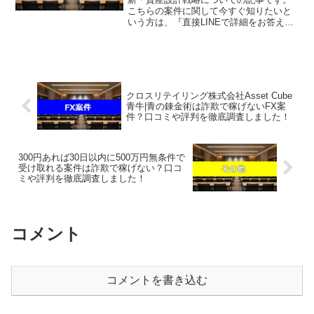
こちらの案件に関して今すぐ知りたいと
いう方は、『直接LINEで詳細をお答えし
ますので友達登録をお願いします！』ま
た稼げる案件を教えて欲しいという方
は、自分が実際にやっていて、稼げてい
る案件を無料でプレゼン...
クロスリテイリング株式会社Asset Cube
青牛|青の錬金術は詐欺で稼げないFX案
件？口コミや評判を徹底調査しました！
300円あれば30日以内に500万円無条件で
受け取れる案件は詐欺で稼げない？口コ
ミや評判を徹底調査しました！
コメント
コメントを書き込む