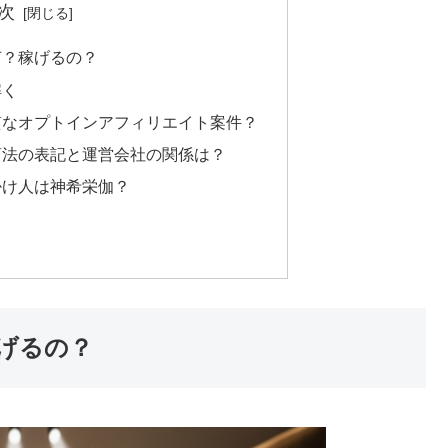
次
何？稼げるの？
解く
質なオプトインアフィリエイト案件？
商法の表記と運営会社の関係は？
掛け人は神希栄伽？
げるの？