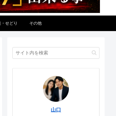
売・せどり
その他
山口