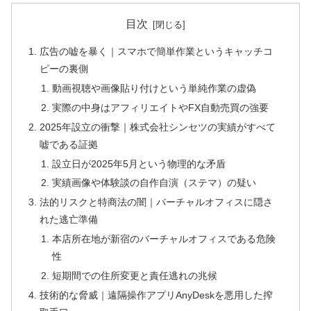
目次
広告の嘘を暴く｜スマホで簡単作業というキャッチコ
ピーの裏側
動画視聴や画像貼り付けという単純作業の虚偽
実際の中身はアフィリエイトやFX自動売買の強要
2025年設立の衝撃｜株式会社シンセツの実績がすべて
嘘である証拠
設立日が2025年5月という物理的な矛盾
実績画像や体験談の自作自演（ステマ）の疑い
法的リスクと特商法の闇｜バーチャルオフィスに隠さ
れた逃亡準備
本店所在地が新宿のバーチャルオフィスである危険
性
短期間での住所変更と責任逃れの兆候
技術的な脅威｜遠隔操作アプリAnyDeskを悪用した搾