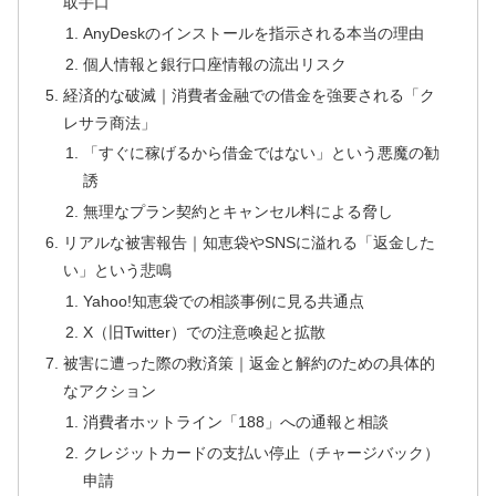
取手口
AnyDeskのインストールを指示される本当の理由
個人情報と銀行口座情報の流出リスク
経済的な破滅｜消費者金融での借金を強要される「ク
レサラ商法」
「すぐに稼げるから借金ではない」という悪魔の勧
誘
無理なプラン契約とキャンセル料による脅し
リアルな被害報告｜知恵袋やSNSに溢れる「返金した
い」という悲鳴
Yahoo!知恵袋での相談事例に見る共通点
X（旧Twitter）での注意喚起と拡散
被害に遭った際の救済策｜返金と解約のための具体的
なアクション
消費者ホットライン「188」への通報と相談
クレジットカードの支払い停止（チャージバック）
申請