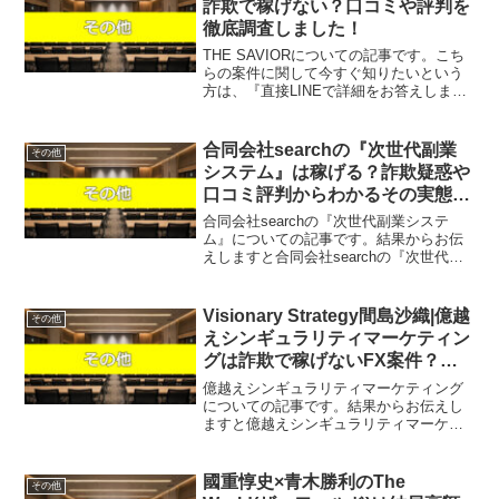
詐欺で稼げない？口コミや評判を
徹底調査しました！
THE SAVIORについての記事です。こち
らの案件に関して今すぐ知りたいという
方は、『直接LINEで詳細をお答えします
ので友達登録をお願いします！』また稼
げる案件を教えて欲しいという方は、自
分が実際にやっていて、稼げている案件
合同会社searchの『次世代副業
その他
を無料でプレ...
システム』は稼げる？詐欺疑惑や
口コミ評判からわかるその実態を
解説！
合同会社searchの『次世代副業システ
ム』についての記事です。結果からお伝
えしますと合同会社searchの『次世代副
業システム』は稼げそうになく、なんら
かの請求を受ける可能性があるという結
果になりました。近年、「専用アプリを
Visionary Strategy間島沙織|億越
その他
無料ダウンロー...
えシンギュラリティマーケティン
グは詐欺で稼げないFX案件？口
コミや評判を徹底調査しました！
億越えシンギュラリティマーケティング
についての記事です。結果からお伝えし
ますと億越えシンギュラリティマーケテ
ィングは稼げそうになく、なんらかの請
求を受ける可能性があるという結果にな
りました。こちらの案件に関して今すぐ
國重惇史×青木勝利のThe
その他
知りたいという方は、『直...