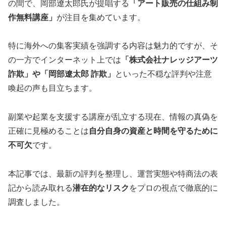
の間で、岡部遼太郎氏が提唱する
「アート販売の仕組み制
作無料講座」
が注目を集めています。
特に海外への集客実績を強調する内容は魅力的ですが、そ
の一方でインターネット上では
「株式会社ナレッジアーツ
詐欺」や「岡部遼太郎 詐欺」
といった不穏な評判や注意
喚起の声も目立ちます。
副業や起業を支援する講座が乱立する現在、情報の真偽を
正確に見極めることは
自分自身の資産と時間を守るために
不可欠
です。
本記事では、最新の評判を整理し、運営実態や特商法の表
記から読み取れる
潜在的なリスク
をプロの視点で徹底的に
調査しました。