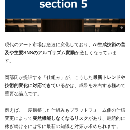
現代のアート市場は急速に変化しており、
AI生成技術の普
及や主要SNSのアルゴリズム変動
が激しくなっていま
す。
岡部氏が提唱する「仕組み」が、こうした
最新トレンドや
技術的変化に対応できているか
は、成果を左右する極めて
重要な論点です。
例えば、一度構築した仕組みもプラットフォーム側の仕様
変更によって
突然機能しなくなるリスク
があり、継続的に
稼ぎ続けるには常に最新の知識と対策が求められます。