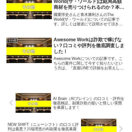
World(ザ・ワールド)は結局高額
商材を売りつけられるのか？本当
に100億円が分配されるのか？
國重惇史さんと青木勝利さんのThe
World(ザ・ワールド)についての記事で
す。詳しくは後述にて説明させて頂きま
すが、最初に結論をお伝えするとこのThe
World(ザ・ワールド)はオススメできませ
ん。じゃあ、稼げる案件を教えて欲しい
Awesome Workは詐欺で稼げな
その他
とい...
い？口コミや評判を徹底調査しま
した！
Awesome Workについての記事です。こ
ちらの案件に関して今すぐ知りたいとい
う方は、『直接LINEで詳細をお答えしま
すので友達登録をお願いします！』また
稼げる案件を教えて欲しいという方は、
自分が実際にやっていて、稼げている案
件を無料で...
AI Brain（AIブレイン）の口コミ・評判を
徹底検証。副業詐欺の疑いと怪しい実態
を暴露します！
NEW SHIFT（ニューシフト）の口コミ評
判は最悪？川端理恵のAI副業を徹底暴露