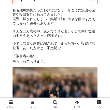
私も順風満帆だったわけではなく、今までに沢山の副
業や投資案件に触れてきました。
実際に騙されてしまい、結婚直前に大きな借金を抱え
てしまった過去もあります。
そんなどん底の中、支えてくれた妻、そして同じ境遇
の中支えあった方々に感謝です。
今では悪質な副業に騙されてしまった方や、投資詐欺
被害にあった方がと、不定期で
「被害者の集い」
等も行っております。
メニュー
ホーム
検索
トップ
サイドバー