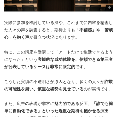
実際に参加を検討している層や、これまでに内容を精査し
た人々の声を調査すると、期待よりも
「不信感」や「警戒
心」を抱く声
が目立つ状況にあります。
特に、この講座を受講して「アートだけで生活できるよう
になった」という
客観的な成功体験を、信頼できる第三者
が公表しているケースは非常に限定的
です。
こうした実績の不透明さが原因となり、多くの人々が
詐欺
の可能性を疑い、慎重な姿勢を見せている
のが実情です。
また、広告の表現が非常に魅力的である反面、
「誰でも簡
単に自動化できる」といった過度な期待を抱かせる演出