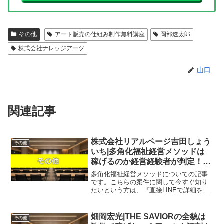
その他
アート販売の仕組み制作無料講座
岡部遼太郎
株式会社ナレッジアーツ
山口
関連記事
株式会社リアルページ吉田しょう
その他
いち|多角化福祉経営メソッドは
稼げるのか経営経験者が判定！口
コミや評判を徹底レビュー！
多角化福祉経営メソッドについての記事
です。こちらの案件に関して今すぐ知り
たいという方は、『直接LINEで詳細をお
答えしますので友達登録をお願いしま
す！』また稼げる案件を教えて欲しいと
いう方は、自分が実際にやっていて、稼
畑岡宏光|THE SAVIORの全貌は
その他
げている案件を無料でプ...