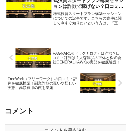
式投資スタートプラン構築セッシ
ョンは詐欺で稼げない？口コミや
評判を徹底調査しました！
株式投資スタートプラン構築セッション
についての記事です。こちらの案件に関
して今すぐ知りたいという方は、『直接
LINEで詳細をお答えしますので友達登録
をお願いします！』また稼げる案件を教
えて欲しいという方にも、自分が実際に
やっていて、稼げてい...
RAGNAROK（ラグナロク）は詐欺？口
コミ・評判は？大森淳弘の正体と株式会
社GENERALHAWKの実態を徹底解説！
FreeWork（フリーワーク）の口コミ・評
判を徹底検証！副業詐欺の疑いや怪しい
実態、高額費用の罠を暴露
コメント
コメントを書き込む