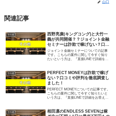
山口
関連記事
西野亮廣(キングコング)と大竹一
その他
義が共同開催？？ジョイント金融
セミナーは詐欺で稼げない？口コ
ミや評判を徹底調査しました！
ジョイント金融セミナーについての記事
です。こちらの案件に関して今すぐ知り
たいという方は、『直接LINEで詳細をお
答えしますので友達登録をお願いしま
す！』また稼げる案件を教えて欲しいと
いう方は、自分が実際にやっていて、稼
PERFECT MONEYは詐欺で稼げ
その他
げている案件を無料でプ...
ない？口コミや評判を徹底調査し
ました！
PERFECT MONEYについての記事です。
こちらの案件に関して今すぐ知りたいと
いう方は、『直接LINEで詳細をお答えし
ますので友達登録をお願いします！』ま
た稼げる案件を教えて欲しいという方
は、自分が実際にやっていて、稼げてい
相田凛のENDLESS SEVENは稼
その他
る案件を無料...