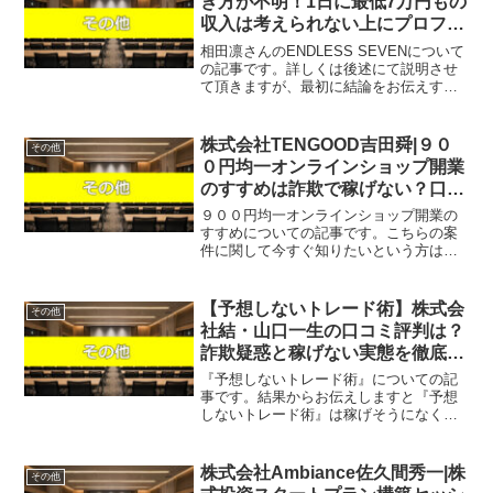
ぎ方が不明！1日に最低7万円もの
収入は考えられない上にプロフ画
像に隠された秘密とは？
相田凛さんのENDLESS SEVENについて
の記事です。詳しくは後述にて説明させ
て頂きますが、最初に結論をお伝えする
とこのENDLESS SEVENはオススメでき
ません。じゃあ、稼げる案件を教えて欲
しいという方は、自分が実際にやってい
株式会社TENGOOD吉田舜|９０
その他
て、...
０円均一オンラインショップ開業
のすすめは詐欺で稼げない？口コ
ミや評判を徹底調査しました！
９００円均一オンラインショップ開業の
すすめについての記事です。こちらの案
件に関して今すぐ知りたいという方は、
『直接LINEで詳細をお答えしますので友
達登録をお願いします！』また稼げる案
件を教えて欲しいという方にも、自分が
【予想しないトレード術】株式会
その他
実際にやっていて、稼...
社結・山口一生の口コミ評判は？
詐欺疑惑と稼げない実態を徹底検
証！
『予想しないトレード術』についての記
事です。結果からお伝えしますと『予想
しないトレード術』は稼げそうになく、
なんらかの高額請求を受ける可能性があ
るという結果になりました。「相場の予
想をやめれば勝てる」というキャッチコ
株式会社Ambiance佐久間秀一|株
その他
ピーで注目を集める『予想...