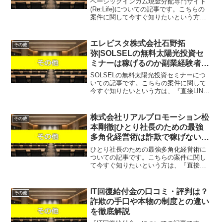
ベーシックインカム現金分配専門サイト
った案件の口コミや評判を徹底調
(Re:Life)についての記事です。こちらの
案件に関して今すぐ知りたいという方
査しました！
は、『直接LINEで詳細をお答えしますの
で友達登録をお願いします！』また稼げ
る案件を教えて欲しいという方にも、自
エレビスタ株式会社石野拓
その他
分が実際にや...
弥|SOLSELの無料太陽光投資セ
ミナーは稼げるのか副業経験者が
判定！口コミや評判を徹底レビュ
SOLSELの無料太陽光投資セミナーにつ
ー！
いての記事です。こちらの案件に関して
今すぐ知りたいという方は、『直接LINE
で詳細をお答えしますので友達登録をお
願いします！』また稼げる案件を教えて
欲しいという方は、自分が実際にやって
株式会社リアルプロモーション松
その他
いて、稼げている...
本剛徹|ひとり社長のための最強
多角化経営術は詐欺で稼げない？
口コミや評判を徹底調査しまし
ひとり社長のための最強多角化経営術に
た！
ついての記事です。こちらの案件に関し
て今すぐ知りたいという方は、『直接
LINEで詳細をお答えしますので友達登録
をお願いします！』また稼げる案件を教
えて欲しいという方は、自分が実際にや
IT回復給付金の口コミ・評判は？
その他
っていて、稼げている案...
詐欺の手口や本物の制度との違い
を徹底解説