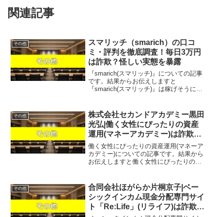
関連記事
スマリッチ（smarich）の口コ
その他
ミ・評判を徹底調査！毎日3万円
は詐欺？怪しい実態を暴露
『smarich(スマリッチ)』についての記事
です。結果からお伝えしますと
『smarich(スマリッチ)』は稼げそうにな
く、なんらかの高額請求を受ける可能性
があるという結果になりました。こちら
の案件に関して今すぐ知りたいという方
株式会社セカンドアカデミー黒田
その他
は、『直接L...
光弘|働く女性にぴったりの資産
運用(マネーアカデミー)は詐欺で
稼げない？口コミや評判を徹底調
働く女性にぴったりの資産運用(マネーア
査しました！
カデミー)についての記事です。結果から
お伝えしますと働く女性にぴったりの資
産運用(マネーアカデミー)は稼げそうにな
く、サイト内で無料を謳う案件ですが何
らかの請求を受ける可能性があるという
合同会社ほがらか片桐京子|ベー
その他
結果になりました...
シックインカム現金分配専門サイ
ト「Re:Life」(リライフ)は詐欺で
稼げない？マッチングサイトを謳