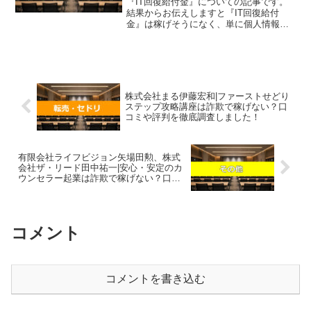
『IT回復給付金』についての記事です。
結果からお伝えしますと『IT回復給付
金』は稼げそうになく、単に個人情報が
流出するだけの可能性があるという結果
になりました。SNS広告やショートメー
ル（SMS）で見かける「IT回復給付金
（IT被害回復給付...
株式会社まる伊藤宏和|ファーストせどり
ステップ攻略講座は詐欺で稼げない？口
コミや評判を徹底調査しました！
有限会社ライフビジョン矢場田勲、株式
会社ザ・リード田中祐一|安心・安定のカ
ウンセラー起業は詐欺で稼げない？口コ
ミや評判を徹底調査しました！
コメント
コメントを書き込む