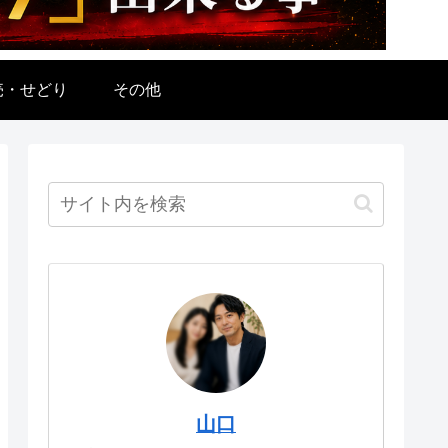
売・せどり
その他
山口