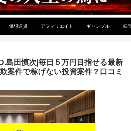
仮想通貨
アフィリエイト
ギャンブル
転
E. LTD.島田慎次|毎日５万円目指せる最新
欺案件で稼げない投資案件？口コミ