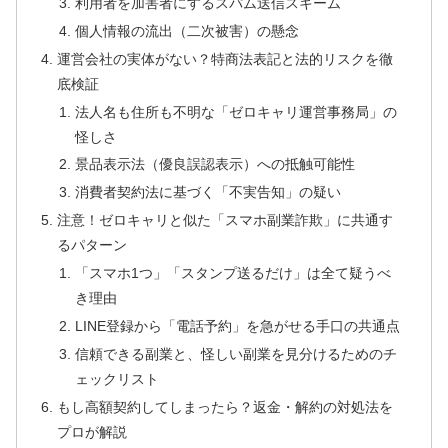
利用者を加害者にするスパム送信スキーム
個人情報の流出（二次被害）の懸念
運営会社の実体がない？特商法表記と法的リスクを徹
底検証
法人名も住所も不明な「ゼロキャリ運営事務局」の
怪しさ
景品表示法（優良誤認表示）への抵触可能性
消費者契約法に基づく「不実告知」の疑い
注意！ゼロキャリと似た「スマホ副業詐欺」に共通す
るパターン
「スマホ1つ」「スタンプ送るだけ」は全て疑うべ
き理由
LINE登録から「電話予約」を急がせる手口の共通点
信頼できる副業と、怪しい副業を見分けるためのチ
ェックリスト
もし高額契約してしまったら？返金・解約の対処法を
プロが解説