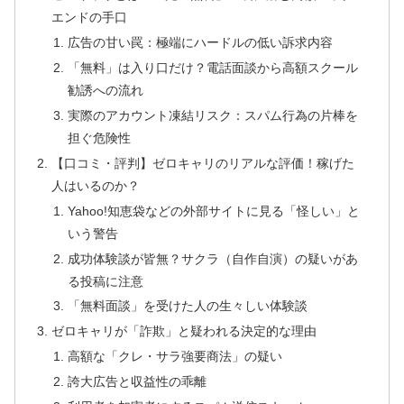
エンドの手口
広告の甘い罠：極端にハードルの低い訴求内容
「無料」は入り口だけ？電話面談から高額スクール
勧誘への流れ
実際のアカウント凍結リスク：スパム行為の片棒を
担ぐ危険性
【口コミ・評判】ゼロキャリのリアルな評価！稼げた
人はいるのか？
Yahoo!知恵袋などの外部サイトに見る「怪しい」と
いう警告
成功体験談が皆無？サクラ（自作自演）の疑いがあ
る投稿に注意
「無料面談」を受けた人の生々しい体験談
ゼロキャリが「詐欺」と疑われる決定的な理由
高額な「クレ・サラ強要商法」の疑い
誇大広告と収益性の乖離