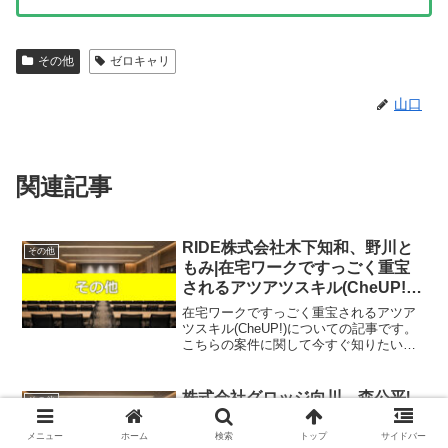
その他
ゼロキャリ
山口
関連記事
RIDE株式会社木下知和、野川と
その他
もみ|在宅ワークですっごく重宝
されるアツアツスキル(CheUP!)
は稼げるのか物販経験者が判定！
在宅ワークですっごく重宝されるアツア
口コミや評判を徹底レビュー！
ツスキル(CheUP!)についての記事です。
こちらの案件に関して今すぐ知りたいと
いう方は、『直接LINEで詳細をお答えし
ますので友達登録をお願いします！』ま
た稼げる案件を教えて欲しいという方
株式会社グロッジ向川、森公平|
その他
は、自分が実際...
波乗り株投資ジャーナル(２０２
４年の経済＆株価予測レポート)
メニュー
ホーム
検索
トップ
サイドバー