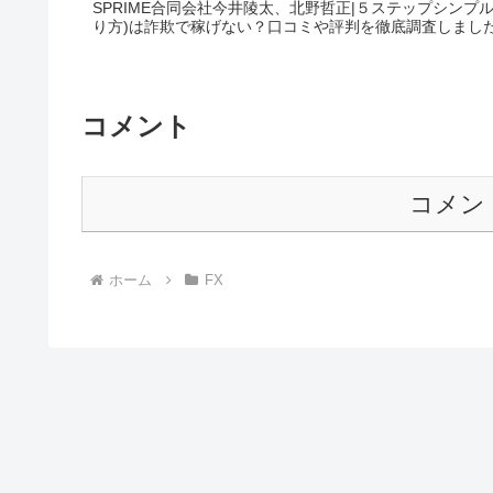
SPRIME合同会社今井陵太、北野哲正|５ステップシンプ
り方)は詐欺で稼げない？口コミや評判を徹底調査しまし
コメント
コメン
ホーム
FX