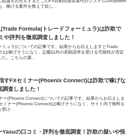
結論をお伝えするとこのFX自動現金収集代行システムOASystem
、稼げる案件を教えて欲し...
Trade Formula(トレードフォーミュラ)は詐欺で
コミや評判を徹底調査しました！
ードフォーミュラ)についての記事です。結果からお伝えしますとTrade
ーミュラ)は稼げそうになく、記載以外の高額請求を受ける可能性が否定
た。こちらの案...
FXセミナー(Phoenix Connect)は詐欺で稼げな
底調査しました！
(Phoenix Connect)についての記事です。結果からお伝えしま
ナー(Phoenix Connect)は稼げそうになく、サイト内で無料を
け...
Yasuの口コミ・評判を徹底調査！詐欺の疑いや怪