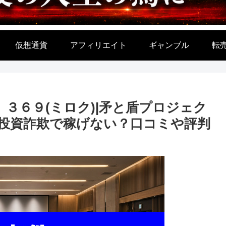
仮想通貨
アフィリエイト
ギャンブル
転
木栄三、３６９(ミロク)|矛と盾プロジェク
)はFX投資詐欺で稼げない？口コミや評判