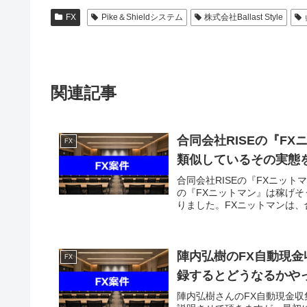
FX
Pike＆Shieldシステム
株式会社Ballast Style
関連記事
合同会社RISEの『F
FX
類似しているその実態
合同会社RISEの『FXニッ
の『FXニットマン』は稼げ
りました。FXニットマンは、合同
陣内弘樹のFX自動現金収
FX
録するとどうなるかや
陣内弘樹さんのFX自動現金収