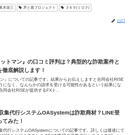
眞木栄三
矛と盾プロジェクト
３６９(ミロク)
山口
Xニットマン』の口コミ評判は？典型的な詐欺案件と
を徹底解説します！
トマン』についての記事です。結果からお伝えしますと合同会社RISE
そうになく、なんらかの請求を受ける可能性があるという結果にな
会社RISEが提供するFXト...
集代行システムOASystemは詐欺商材？LINE登
ってみた！
集代行システムOASystemについての記事です。詳しくは後述にて