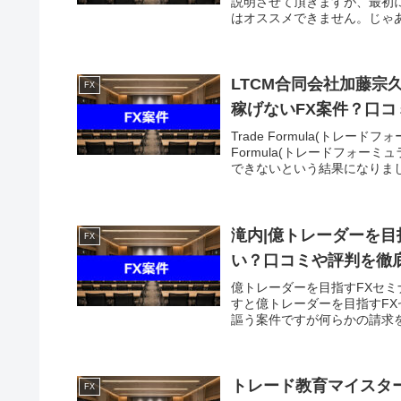
説明させて頂きますが、最初に
はオススメできません。じゃあ
LTCM合同会社加藤宗久|
FX
稼げないFX案件？口
Trade Formula(トレ
Formula(トレードフォ
できないという結果になりまし
滝内|億トレーダーを目指す
FX
い？口コミや評判を徹
億トレーダーを目指すFXセミナー
すと億トレーダーを目指すFXセミ
謳う案件ですが何らかの請求を受
トレード教育マイスター
FX