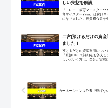
しい実態を解説
『トレード教育マイスターYa
育マイスターYasu』は稼げ
になりました。投資初心者を中
二宮|預けるだけの資
FX
ました！
預けるだけの資産運用につい
『直接LINEで詳細をお答え
しいという方は、自分が実際に
カーネーションは詐欺で稼げな