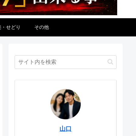
売・せどり
その他
山口