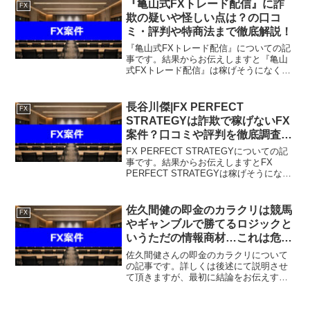
るという結果になりました。FX自動売買
『亀山式FXトレード配信』に詐
FX
システム「RAZE...
欺の疑いや怪しい点は？の口コ
ミ・評判や特商法まで徹底解説！
『亀山式FXトレード配信』についての記
事です。結果からお伝えしますと『亀山
式FXトレード配信』は稼げそうになく、
単にLINEアカウントが流出するだけで稼
ぐことはできない可能性が非常に高いと
いう結果になりました。現在、インター
長谷川傑|FX PERFECT
FX
ネット広告やSN...
STRATEGYは詐欺で稼げないFX
案件？口コミや評判を徹底調査し
ました！
FX PERFECT STRATEGYについての記
事です。結果からお伝えしますとFX
PERFECT STRATEGYは稼げそうにな
く、高額商品の購入が必要となるという
結果になりました。こちらの案件に関し
て今すぐ知りたいという方は、『直接L...
佐久間健の即金のカラクリは競馬
FX
やギャンブルで勝てるロジックと
いうただの情報商材…これは危険
なニオイ。
佐久間健さんの即金のカラクリについて
の記事です。詳しくは後述にて説明させ
て頂きますが、最初に結論をお伝えする
とこの即金のカラクリはオススメできま
せん。じゃあ、稼げる案件を教えて欲し