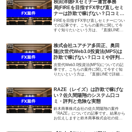
秋田洋徳FXセミナー運営事務
FX
局|FIREを目指すFX学び直しセミ
ナーは詐欺で稼げない？口コミや
評判を徹底調査しました！
FIREを目指すFX学び直しセミナーについ
ての記事です。こちらの案件に関して今
すぐ知りたいという方は、『直接LINEで
詳細をお答えしますので友達登録をお願
いします！』また稼げる案件を教えて欲
しいという方は、自分が実際にやってい
株式会社ユアチア多田正、奥田
FX
て、稼げている...
隆|次世代Web3.0投資法(MPS)は
詐欺で稼げない？口コミや評判を
徹底調査しました！
次世代Web3.0投資法(MPS)についての記
事です。こちらの案件に関して今すぐ知
りたいという方は、『直接LINEで詳細を
お答えしますので友達登録をお願いしま
す！』また稼げる案件を教えて欲しいと
いう方は、自分が実際にやっていて、稼
RAZE（レイズ）は詐欺で稼げな
FX
げている案...
い？佐久間陽翔のシステム口コ
ミ・評判と危険な実態
鈴木商事株式会社の佐久間陽翔の案件
『RAZE』についての記事です。結果から
お伝えしますと鈴木商事株式会社の佐久
間陽翔の案件『RAZE』は稼げそうにな
く、なんらかの請求を受ける可能性があ