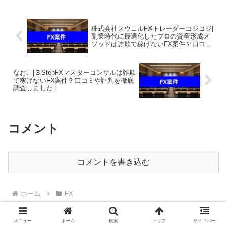
いという方は、自分が実際にやってい
て、稼げている案件を無料で...
株式会社スウェルFXトレーダーコジコジ|
副業時代に最適化したプロの資産形成メ
ソッドは詐欺で稼げないFX案件？口コミ
や評判を徹底調査しました！
なおこ|３StepFXマスターコンサルは詐欺
で稼げないFX案件？口コミや評判を徹底
調査しました！
コメント
コメントを書き込む
ホーム
FX
メニュー
ホーム
検索
トップ
サイドバー