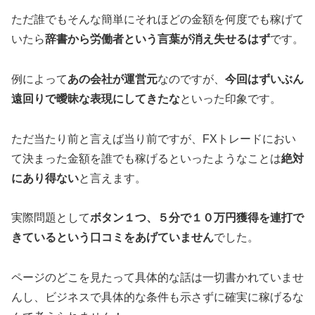
ただ誰でもそんな簡単にそれほどの金額を何度でも稼げて
いたら
辞書から労働者という言葉が消え失せるはず
です。
例によって
あの会社が運営元
なのですが、
今回はずいぶん
遠回りで曖昧な表現にしてきたな
といった印象です。
ただ当たり前と言えば当り前ですが、FXトレードにおい
て決まった金額を誰でも稼げるといったようなことは
絶対
にあり得ない
と言えます。
実際問題として
ボタン１つ、５分で１０万円獲得を連打で
きているという口コミをあげていません
でした。
ページのどこを見たって具体的な話は一切書かれていませ
んし、ビジネスで具体的な条件も示さずに確実に稼げるな