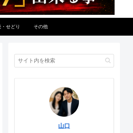
売・せどり
その他
山口