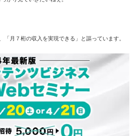
、
「月７桁の収入を実現できる」
と謳っています。