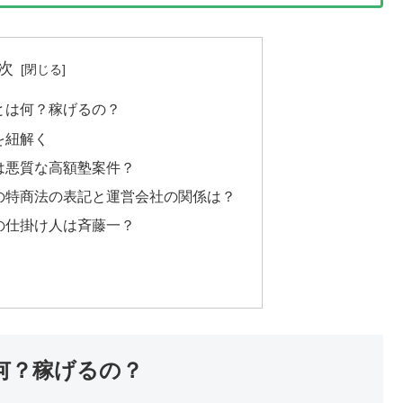
次
とは何？稼げるの？
を紐解く
スは悪質な高額塾案件？
スの特商法の表記と運営会社の関係は？
スの仕掛け人は斉藤一？
何？稼げるの？