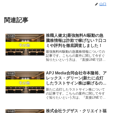
山口
関連記事
株職人健太|最強無料AI駆動の急
その他
騰株情報は詐欺で稼げない？口コ
ミや評判を徹底調査しました！
最強無料AI駆動の急騰株情報についての
記事です。こちらの案件に関して今すぐ
知りたいという方は、『直接LINEで詳細
をお答えしますので友達登録をお願いし
ます！』また稼げる案件を教えて欲しい
という方は、自分が実際にやっていて、
APJ Media合同会社寺本隆裕、ア
その他
稼げている案件を無...
レックス・グリーン|新たに点灯
したラストサイン株は稼げるのか
投資経験者が判定！口コミや評判
新たに点灯したラストサイン株について
を徹底レビュー！
の記事です。こちらの案件に関して今す
ぐ知りたいという方は、『直接LINEで詳
細をお答えしますので友達登録をお願い
します！』また稼げる案件を教えて欲し
いという方は、自分が実際にやってい
株式会社ラグザス・クリエイト福
その他