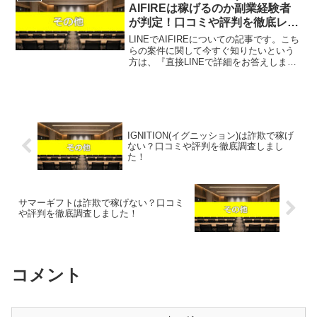
げている案...
AIFIREは稼げるのか副業経験者
が判定！口コミや評判を徹底レビ
ュー！
LINEでAIFIREについての記事です。こち
らの案件に関して今すぐ知りたいという
方は、『直接LINEで詳細をお答えします
ので友達登録をお願いします！』また稼
げる案件を教えて欲しいという方は、自
分が実際にやっていて、稼げている案件
を無料でプ...
IGNITION(イグニッション)は詐欺で稼げ
ない？口コミや評判を徹底調査しまし
た！
サマーギフトは詐欺で稼げない？口コミ
や評判を徹底調査しました！
コメント