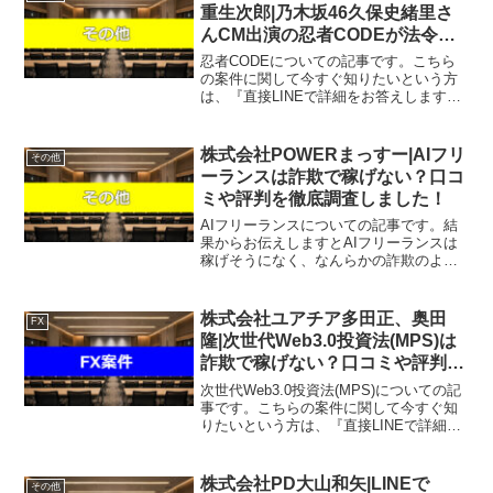
て、稼げている案件を無...
重生次郎|乃木坂46久保史緒里さ
んCM出演の忍者CODEが法令違
反の可能性って本当？稼げるのか
忍者CODEについての記事です。こちら
口コミや評判を徹底調査しまし
の案件に関して今すぐ知りたいという方
は、『直接LINEで詳細をお答えしますの
た！
で友達登録をお願いします！』また稼げ
る案件を教えて欲しいという方にも、自
分が実際にやっていて、稼げている案件
株式会社POWERまっすー|AIフリ
その他
を無料でお知らせし...
ーランスは詐欺で稼げない？口コ
ミや評判を徹底調査しました！
AIフリーランスについての記事です。結
果からお伝えしますとAIフリーランスは
稼げそうになく、なんらかの詐欺のよう
なものである可能性も否定できないとい
う結果になりました。こちらの案件に関
して今すぐ知りたいという方は、『直接
株式会社ユアチア多田正、奥田
FX
LINEで詳細をお答...
隆|次世代Web3.0投資法(MPS)は
詐欺で稼げない？口コミや評判を
徹底調査しました！
次世代Web3.0投資法(MPS)についての記
事です。こちらの案件に関して今すぐ知
りたいという方は、『直接LINEで詳細を
お答えしますので友達登録をお願いしま
す！』また稼げる案件を教えて欲しいと
いう方は、自分が実際にやっていて、稼
株式会社PD大山和矢|LINEで
その他