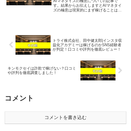
AIマネタイズの極意についての記事で
す。結果からお伝えしますとAIマネタイ
ズの極意は現実的にまず稼げることはな
さそうという結果になりました。こちら
の案件に関して今すぐ知りたいという方
は、『直接LINEで詳細をお答えしますの
で友達登録をお願い...
トライ株式会社、田中健太郎|インスタ収
益化アカデミーは稼げるのかSNS経験者
が判定！口コミや評判を徹底レビュー！
キンモクセイは詐欺で稼げない？口コミ
や評判を徹底調査しました！
コメント
コメントを書き込む