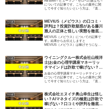
Re:Birth～ヒューマン・ゼロへの旅立ち～
ビュー！
についての記事です。こちらの案件に関
して今すぐ知りたいという方は、『直接
LINEで詳細をお答えしますので友達登録
をお願いします！』また稼げる案件を教
えて欲しいという方は、自分が実際にや
MEVIUS（メビウス）の口コミ・
その他
っていて、...
評判は？投資詐欺疑惑がある藤川
雅人の正体と怪しい実態を徹底解
説！
MEVIUS（メビウス）についての記事で
す。結果からお伝えしますと
MEVIUS（メビウス）は稼げそうにな
く、単にLINEアカウントが流出するだけ
で稼ぐことはできない可能性が非常に高
いという結果になりました。「元手から
ウイニングクルー株式会社山根洋
その他
毎日数万円の不労所得が手...
士|お金の心理学講座マネーリッ
チマインドは詐欺で稼げない？会
社が存在しないって本当？口コミ
お金の心理学講座マネーリッチマインド
や評判を徹底調査しました！
についての記事です。こちらの案件に関
して今すぐ知りたいという方は、『直接
LINEで詳細をお答えしますので友達登録
をお願いします！』また稼げる案件を教
えて欲しいという方にも、自分が実際に
株式会社エヌイチ奥山幸生は怪し
その他
やっていて、稼げてい...
い？AIマネタイズの極意は詐欺で
稼げない？口コミや評判を徹底調
査しました！