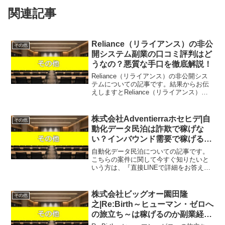
関連記事
Reliance（リライアンス）の非公
その他
開システム副業の口コミ評判はど
うなの？悪質な手口を徹底解説！
Reliance（リライアンス）の非公開シス
テムについての記事です。結果からお伝
えしますとReliance（リライアンス）の
非公開システムは稼げそうになく、なん
らかの請求を受ける可能性があるという
結果になりました。「毎月30万円の収入
株式会社Adventierraホセヒデ|自
その他
が半永...
動化データ民泊は詐欺で稼げな
い？インバウンド需要で稼げる？
口コミや評判を徹底調査しまし
自動化データ民泊についての記事です。
た！
こちらの案件に関して今すぐ知りたいと
いう方は、『直接LINEで詳細をお答えし
ますので友達登録をお願いします！』ま
た稼げる案件を教えて欲しいという方に
も、自分が実際にやっていて、稼げてい
株式会社ビッグオー園田隆
その他
る案件を無料でお知ら...
之|Re:Birth～ヒューマン・ゼロへ
の旅立ち～は稼げるのか副業経験
者が判定！口コミや評判を徹底レ