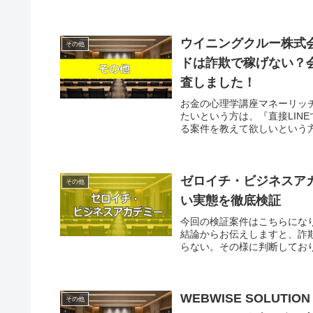
ウイニングクルー株式
その他
ドは詐欺で稼げない？
査しました！
お金の心理学講座マネーリッ
たいという方は、『直接LIN
る案件を教えて欲しいという方
ゼロイチ・ビジネスア
その他
い実態を徹底検証
今回の検証案件はこちらになり
結論からお伝えしますと、詐
らない。その様に判断しておりま
WEBWISE SOLUTIO
その他