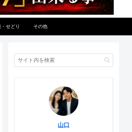
売・せどり
その他
山口