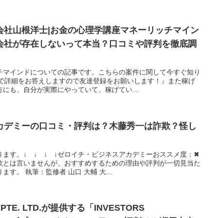
会社山根洋士|お金の心理学講座マネーリッチマイン
会社が存在しないって本当？口コミや評判を徹底調
チマインドについての記事です。こちらの案件に関して今すぐ知り
Eで詳細をお答えしますので友達登録をお願いします！』また稼げ
にも、自分が実際にやっていて、稼げてい...
カデミーの口コミ・評判は？木藤秀一は詐欺？怪し
ます。↓ ↓ ↓ ↓ゼロイチ・ビジネスアカデミーおススメ度：✖
欺とは言いませんが、おすすめするための理由や評判が一切見当た
す。 執筆：監修者 山口 大輔 大...
N PTE. LTD.が提供する「INVESTORS