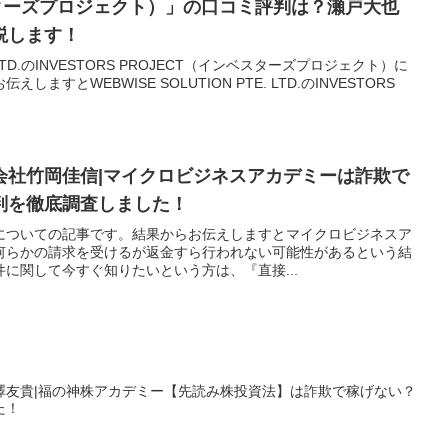
スターズプロジェクト）」の口コミ評判は？瀬戸大也
説します！
E. LTD.のINVESTORS PROJECT（インベスターズプロジェクト）に
すとWEBWISE SOLUTION PTE. LTD.のINVESTORS
会社竹岡佳信|マイクロビジネスアカデミーは詐欺で
判を徹底調査しました！
についての記事です。結果からお伝えしますとマイクロビジネスア
何らかの請求を受けるが返金すら行われない可能性があるという結
に関して今すぐ知りたいという方は、『直接...
澤友貴|福の神株アカデミー【先読み株投資法】は詐欺で稼げない？
た！