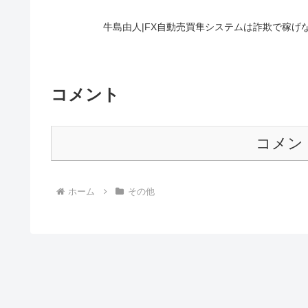
牛島由人|FX自動売買隼システムは詐欺で稼げ
コメント
コメン
ホーム
その他