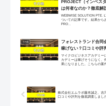
PROJECT（インベ
は何者なのか？徹底解
WEBWISE SOLUTION PT
ついての記事です。結果からお伝えしま
PRO...
フォレストランド合同
その他
稼げない？口コミや評
マイクロビジネスアカデミー
カデミーは稼げそうになく、
果になりました。こちらの案件
株式会社エムラボ藤本誠之、吉
口コミや評判を徹底調査しまし