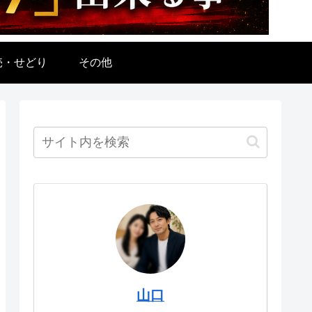
売・せどり
その他
山口