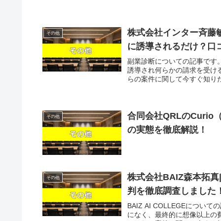
株式会社インター斉藤敏
その他
に誘導されるだけ？口
副業診断についての記事です
誘導され何らかの請求を受け
らの案件に関して今すぐ知りたい
合同会社QRLのCur
その他
の実態を徹底解説！
株式会社BAIZ森本拓真|
その他
判を徹底調査しました
BAIZ AI COLLEGEにつ
になく、最終的に想像以上の