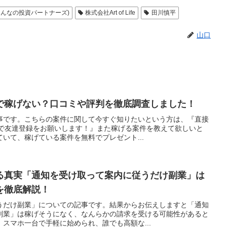
んなの投資パートナーズ)
株式会社Art of Life
田川慎平
山口
で稼げない？口コミや評判を徹底調査しました！
事です。こちらの案件に関して今すぐ知りたいという方は、『直接
ので友達登録をお願いします！』また稼げる案件を教えて欲しいと
いて、稼げている案件を無料でプレゼント...
る真実「通知を受け取って案内に従うだけ副業」は
を徹底解説！
うだけ副業」についての記事です。結果からお伝えしますと「通知
副業」は稼げそうになく、なんらかの請求を受ける可能性があると
スマホ一台で手軽に始められ、誰でも高額な...