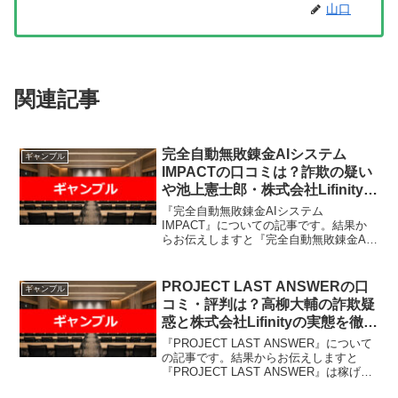
山口
関連記事
完全自動無敗錬金AIシステム
ギャンブル
IMPACTの口コミは？詐欺の疑い
や池上憲士郎・株式会社Lifinityの
実態を暴露
『完全自動無敗錬金AIシステム
IMPACT』についての記事です。結果か
らお伝えしますと『完全自動無敗錬金AI
システムIMPACT』は稼げそうになく、
なんらかの高額請求を受ける可能性があ
るという結果になりました。「年間無
PROJECT LAST ANSWERの口
ギャンブル
敗」「最短7週間で12...
コミ・評判は？高柳大輔の詐欺疑
惑と株式会社Lifinityの実態を徹底
暴露
『PROJECT LAST ANSWER』について
の記事です。結果からお伝えしますと
『PROJECT LAST ANSWER』は稼げそ
うになく、なんらかの高額請求を受ける