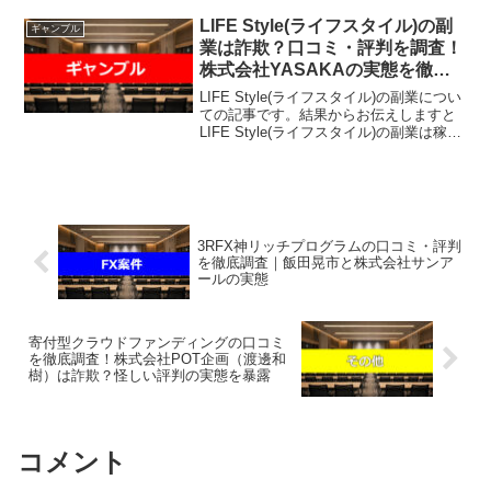
案件である。その様に判断しておりま
す。 執筆・監修 山口 大輔 本業（介護
LIFE Style(ライフスタイル)の副
ギャンブル
職）の傍...
業は詐欺？口コミ・評判を調査！
株式会社YASAKAの実態を徹底
暴露！
LIFE Style(ライフスタイル)の副業につい
ての記事です。結果からお伝えしますと
LIFE Style(ライフスタイル)の副業は稼げ
そうになく、なんらかの高額請求を受け
る可能性があるという結果になりまし
た。最新のテクノロジーを駆使して「...
3RFX神リッチプログラムの口コミ・評判
を徹底調査｜飯田晃市と株式会社サンア
ールの実態
寄付型クラウドファンディングの口コミ
を徹底調査！株式会社POT企画（渡邊和
樹）は詐欺？怪しい評判の実態を暴露
コメント