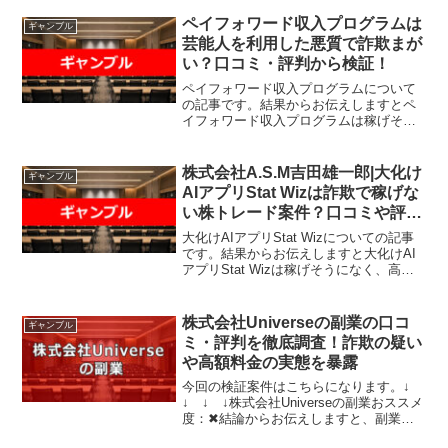
可能性があるという結果になりました。
「1ヶ月で資産を10倍にする」「月...
ペイフォワード収入プログラムは
ギャンブル
芸能人を利用した悪質で詐欺まが
い？口コミ・評判から検証！
ペイフォワード収入プログラムについて
の記事です。結果からお伝えしますとペ
イフォワード収入プログラムは稼げそう
になく、単にLINEアカウントが流出する
だけで稼ぐことはできない可能性が非常
に高いという結果になりました。ペイフ
株式会社A.S.M吉田雄一郎|大化け
ギャンブル
ォワード収入プログラ...
AIアプリStat Wizは詐欺で稼げな
い株トレード案件？口コミや評判
を徹底調査しました！
大化けAIアプリStat Wizについての記事
です。結果からお伝えしますと大化けAI
アプリStat Wizは稼げそうになく、高額
の請求を受けるが返金が行われない可能
性があるという結果になりました。こち
らの案件に関して今すぐ知りたいという
株式会社Universeの副業の口コ
ギャンブル
方は...
ミ・評判を徹底調査！詐欺の疑い
や高額料金の実態を暴露
今回の検証案件はこちらになります。↓
↓ ↓ ↓株式会社Universeの副業おススメ
度：✖結論からお伝えしますと、副業で
も投資でもなく、単なるギャンブル系の