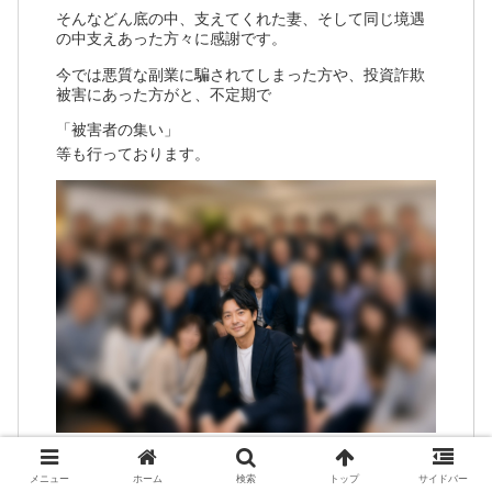
そんなどん底の中、支えてくれた妻、そして同じ境遇
の中支えあった方々に感謝です。
今では悪質な副業に騙されてしまった方や、投資詐欺
被害にあった方がと、不定期で
「被害者の集い」
等も行っております。
騙される前の「確認」としてで構いませんので、少し
でも悩んだ時はお気軽にLINEでご連絡ください。
メニュー
ホーム
検索
トップ
サイドバー