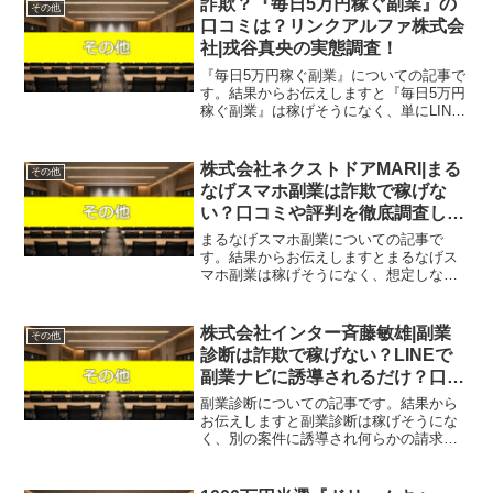
詐欺？『毎日5万円稼ぐ副業』の
その他
口コミは？リンクアルファ株式会
社|戎谷真央の実態調査！
『毎日5万円稼ぐ副業』についての記事で
す。結果からお伝えしますと『毎日5万円
稼ぐ副業』は稼げそうになく、単にLINE
アカウントが流出するだけで稼ぐことは
できない可能性が非常に高いという結果
になりました。ネット広告やSNSで頻繁
株式会社ネクストドアMARI|まる
その他
に見かける「毎...
なげスマホ副業は詐欺で稼げな
い？口コミや評判を徹底調査しま
した！
まるなげスマホ副業についての記事で
す。結果からお伝えしますとまるなげス
マホ副業は稼げそうになく、想定しない
なんらかの請求を受ける可能性があると
いう結果になりました。こちらの案件に
関して今すぐ知りたいという方は、『直
株式会社インター斉藤敏雄|副業
その他
接LINEで詳細をお答えし...
診断は詐欺で稼げない？LINEで
副業ナビに誘導されるだけ？口コ
ミや評判を徹底調査しました！
副業診断についての記事です。結果から
お伝えしますと副業診断は稼げそうにな
く、別の案件に誘導され何らかの請求を
受けるが返金が行われない可能性がある
という結果になりました。こちらの案件
に関して今すぐ知りたいという方は、