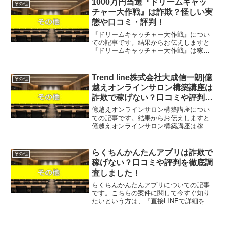
1000万円当選『ドリームキャッ
その他
『直接LINEで詳細をお答...
チャー大作戦』は詐欺？怪しい実
態や口コミ・評判！
『ドリームキャッチャー大作戦』につい
ての記事です。結果からお伝えしますと
『ドリームキャッチャー大作戦』は稼げ
そうになく、単にLINEアカウントが流出
するだけで稼ぐことはできない可能性が
非常に高いという結果になりました。
Trend line株式会社大成信一朗|億
その他
SNSやネット広告で突...
越えオンラインサロン構築講座は
詐欺で稼げない？口コミや評判を
徹底調査しました！
億越えオンラインサロン構築講座につい
ての記事です。結果からお伝えしますと
億越えオンラインサロン構築講座は稼げ
そうになく、サイト内で無料を謳う案件
ですが何らかの請求を受ける可能性があ
るという結果になりました。こちらの案
らくちんかんたんアプリは詐欺で
その他
件に関して今すぐ知りたい...
稼げない？口コミや評判を徹底調
査しました！
らくちんかんたんアプリについての記事
です。こちらの案件に関して今すぐ知り
たいという方は、『直接LINEで詳細をお
答えしますので友達登録をお願いしま
す！』また稼げる案件を教えて欲しいと
いう方は、自分が実際にやっていて、稼