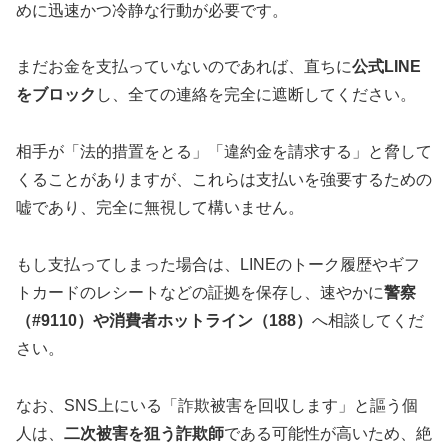
めに迅速かつ冷静な行動が必要です。
まだお金を支払っていないのであれば、直ちに
公式LINE
をブロック
し、全ての連絡を完全に遮断してください。
相手が「法的措置をとる」「違約金を請求する」と脅して
くることがありますが、これらは支払いを強要するための
嘘であり、完全に無視して構いません。
もし支払ってしまった場合は、LINEのトーク履歴やギフ
トカードのレシートなどの証拠を保存し、速やかに
警察
（#9110）や消費者ホットライン（188）
へ相談してくだ
さい。
なお、SNS上にいる「詐欺被害を回収します」と謳う個
人は、
二次被害を狙う詐欺師
である可能性が高いため、絶